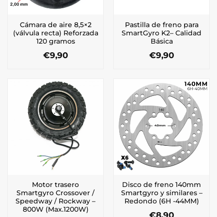
Cámara de aire 8,5×2
Pastilla de freno para
(válvula recta) Reforzada
SmartGyro K2– Calidad
120 gramos
Básica
€
9,90
€
9,90
Motor trasero
Disco de freno 140mm
Smartgyro Crossover /
Smartgyro y similares –
Speedway / Rockway –
Redondo (6H -44MM)
800W (Max.1200W)
€
8,90