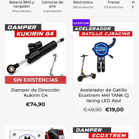
Batería BMS y
Cámaras de
Electrónica
Frenos
Her
cargador
aire
y c
282 productos
173 productos
110 productos
41 productos
11
OFERTÓN!
SIN EXISTENCIAS
Damper de Dirección
Acelerador de Gatillo
Kukirin G4
Ecoxtrem M41 TANK Cj
racing LED Azul
€
74,90
El
El
€
49,90
€
19,00
precio
preci
original
actua
era:
es:
€49,90.
€19,0