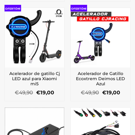
original
actual
era:
es:
OFERTÓN!
OFERTÓN!
€49,90.
€19,00.
Acelerador de gatillo Cj
Acelerador de Gatillo
LED azul para Xiaomi
Ecoxtrem Deimos LED
mi5
Azul
El
El
El
El
€
49,90
€
19,00
€
49,90
€
19,00
precio
precio
precio
preci
original
actual
original
actua
era:
es:
era:
es:
€49,90.
€19,00.
€49,90.
€19,0