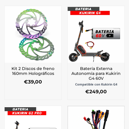
Kit 2 Discos de freno
Batería Externa
160mm Holográficos
Autonomía para Kukirin
G4 60V
€
39,00
Compatible con Kukirin G4
€
249,00
Este
producto
tiene
múltiples
variantes.
Las