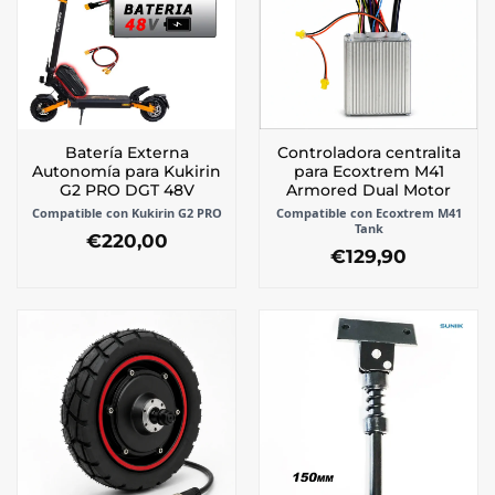
opciones
se
pueden
elegir
en
la
Batería Externa
Controladora centralita
página
Autonomía para Kukirin
para Ecoxtrem M41
de
G2 PRO DGT 48V
Armored Dual Motor
producto
Compatible con Kukirin G2 PRO
Compatible con Ecoxtrem M41
Tank
€
220,00
€
129,90
Este
producto
tiene
múltiples
variantes.
Las
opciones
se
pueden
elegir
en