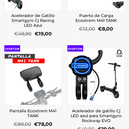
Acelerador de Gatillo
Puerto de Carga
Smartgyro Cj Racing
Ecoxtrem M41 TANK
LED Azul
El
El
€
12,00
€
8,00
El
El
precio
precio
€
49,90
€
19,00
precio
precio
original
actual
original
actual
era:
es:
era:
es:
€12,00.
€8,00.
OFERTÓN!
OFERTÓN!
€49,90.
€19,00.
Pantalla Ecoxtrem M41
Acelerador de gatillo Cj
TANK
LED azul para Smartgyro
Rockway EVO
El
El
€
89,00
€
78,00
precio
precio
El
El
€
49,90
€
19,00