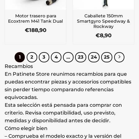
la
página
Motor trasero para
Caballete 150mm
de
Ecoxtrem M41 Tank Dual
Smartgyro Speedway &
producto
Rockway
€
188,90
€
8,90
1
2
3
4
…
23
24
25
Recambios
En Patinete Store reunimos recambios para que
puedas encontrar piezas y accesorios compatibles
sin perder tiempo comparando referencias
equivocadas.
Esta selección está pensada para comprar con
criterio. Revisa compatibilidad, uso previsto,
medidas y disponibilidad antes de decidir.
Cómo elegir bien
– Comprueba el modelo exacto y la versión del