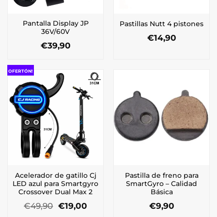
Pantalla Display JP
Pastillas Nutt 4 pistones
36V/60V
€
14,90
€
39,90
OFERTÓN!
Acelerador de gatillo Cj
Pastilla de freno para
LED azul para Smartgyro
SmartGyro – Calidad
Crossover Dual Max 2
Básica
El
El
€
49,90
€
19,00
€
9,90
precio
precio