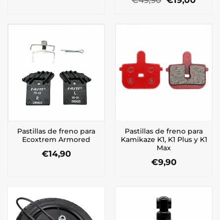
original
actual
precio
preci
era:
es:
original
actua
€89,00.
€78,00.
era:
es:
€49,90.
€19,0
Pastillas de freno para
Pastillas de freno para
Ecoxtrem Armored
Kamikaze K1, K1 Plus y K1
Max
€
14,90
€
9,90