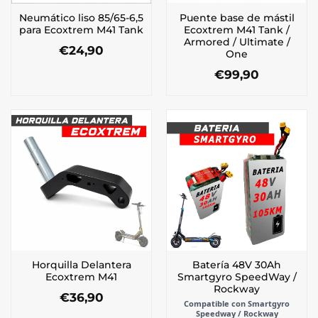
Neumático liso 85/65-6,5
Puente base de mástil
para Ecoxtrem M41 Tank
Ecoxtrem M41 Tank /
Armored / Ultimate /
€
24,90
One
€
99,90
Horquilla Delantera
Batería 48V 30Ah
Ecoxtrem M41
Smartgyro SpeedWay /
Rockway
€
36,90
Compatible con Smartgyro
Speedway / Rockway