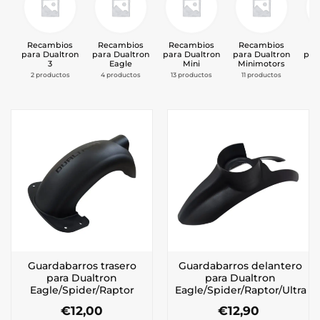
Recambios
Recambios
Recambios
Recambios
Re
para Dualtron
para Dualtron
para Dualtron
para Dualtron
par
3
Eagle
Mini
Minimotors
Mi
2 productos
4 productos
13 productos
11 productos
1
Guardabarros trasero
Guardabarros delantero
para Dualtron
para Dualtron
Eagle/Spider/Raptor
Eagle/Spider/Raptor/Ultra
€
12,00
€
12,90