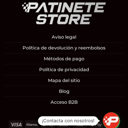
Aviso legal
Política de devolución y reembolsos
Métodos de pago
Política de privacidad
Mapa del sitio
Blog
Acceso B2B
¡Contacta con nosotros!
Visa
Klarna
Apple
Cash
Cash
Google
Mast