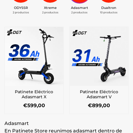
ODYSSR
Xtreme
Adasmart
Dualtron
E
2 productos
2 productos
2 productos
10 productos
12
Patinete Eléctrico
Patinete Eléctrico
Adasmart X
Adasmart V
€
599,00
€
899,00
Adasmart
En Patinete Store reunimos adasmart dentro de