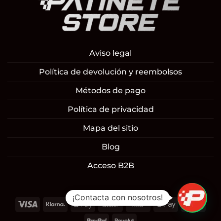
Aviso legal
Política de devolución y reembolsos
Métodos de pago
Política de privacidad
Mapa del sitio
Blog
Acceso B2B
¡Contacta con nosotros!
Visa
Klarna
Apple
Cash
Cash
Google
Mast
Pay
On
on
Pay
PayPal
Revolut