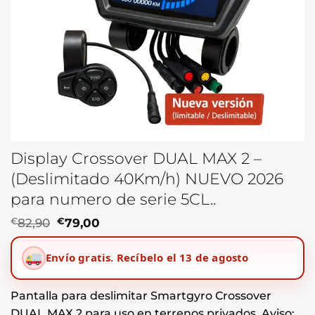
Display Crossover DUAL MAX 2 –
(Deslimitado 40Km/h) NUEVO 2026
para numero de serie 5CL..
El
El
€
82,90
€
79,00
precio
precio
original
actual
Envío gratis.
Recíbelo el 13 de agosto
era:
es:
€82,90.
€79,00.
Pantalla para deslimitar Smartgyro Crossover
DUAL MAX 2 para uso en terrenos privados. Aviso: