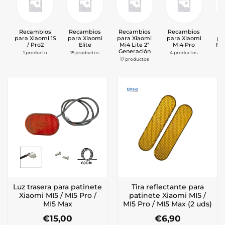
Recambios
Recambios
Recambios
Recambios
Re
para Xiaomi 1S
para Xiaomi
para Xiaomi
para Xiaomi
pa
/ Pro2
Elite
Mi4 Lite 2ª
Mi4 Pro
Mi
Generación
1 producto
15 productos
4 productos
1
17 productos
Luz trasera para patinete
Tira reflectante para
Xiaomi MI5 / MI5 Pro /
patinete Xiaomi MI5 /
MI5 Max
MI5 Pro / MI5 Max (2 uds)
€
15,00
€
6,90