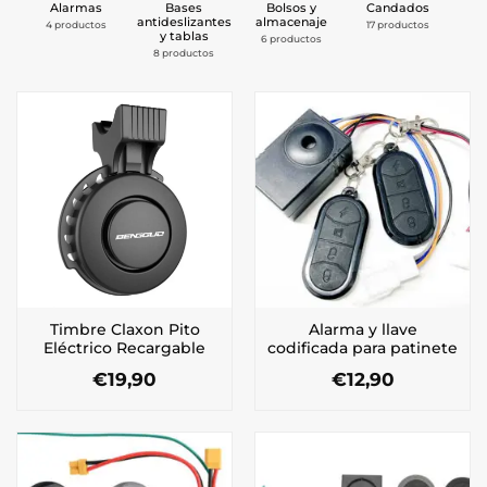
Alarmas
Bases
Bolsos y
Candados
antideslizantes
almacenaje
4 productos
17 productos
8 
y tablas
6 productos
8 productos
Timbre Claxon Pito
Alarma y llave
Eléctrico Recargable
codificada para patinete
€
19,90
€
12,90