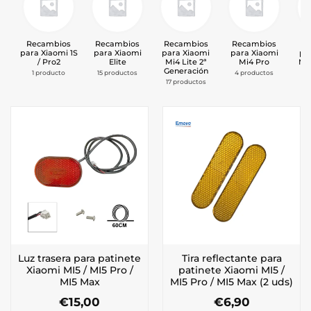
Recambios
Recambios
Recambios
Recambios
Re
para Xiaomi 1S
para Xiaomi
para Xiaomi
para Xiaomi
pa
/ Pro2
Elite
Mi4 Lite 2ª
Mi4 Pro
Mi
Generación
1 producto
15 productos
4 productos
1
17 productos
Luz trasera para patinete
Tira reflectante para
Xiaomi MI5 / MI5 Pro /
patinete Xiaomi MI5 /
MI5 Max
MI5 Pro / MI5 Max (2 uds)
€
15,00
€
6,90