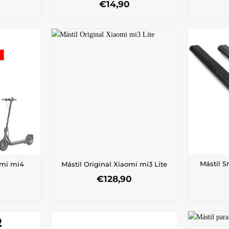
€
14,90
Mástil 
omi mi4
Mástil Original Xiaomi mi3 Lite
€
128,90