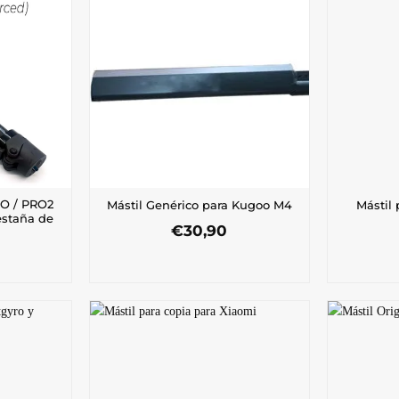
RO / PRO2
Mástil Genérico para Kugoo M4
Mástil
estaña de
€
30,90