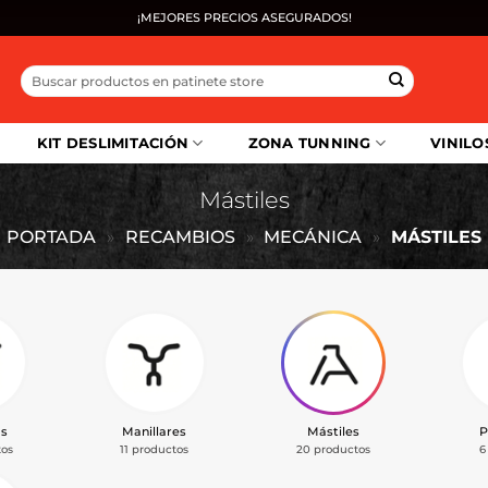
¡MEJORES PRECIOS ASEGURADOS!
Buscar
por:
KIT DESLIMITACIÓN
ZONA TUNNING
VINILO
Mástiles
PORTADA
»
RECAMBIOS
»
MECÁNICA
»
MÁSTILES
as
Manillares
Mástiles
P
tos
11 productos
20 productos
6