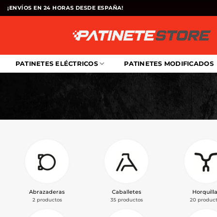
Saltar
¡ENVÍOS EN 24 HORAS DESDE ESPAÑA!
al
contenido
PATINETES ELÉCTRICOS
PATINETES MODIFICADOS
Abrazaderas
Caballetes
Horquill
2 productos
35 productos
20 produc