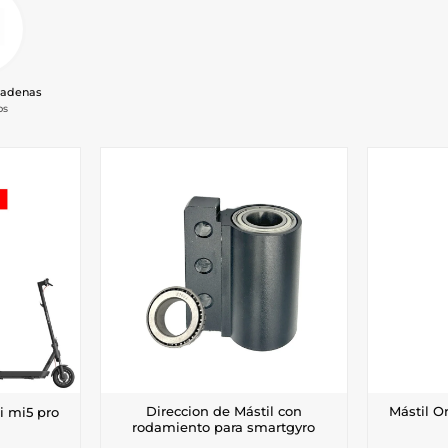
cadenas
os
Direccion de Mástil con
Mástil O
i mi5 pro
rodamiento para smartgyro