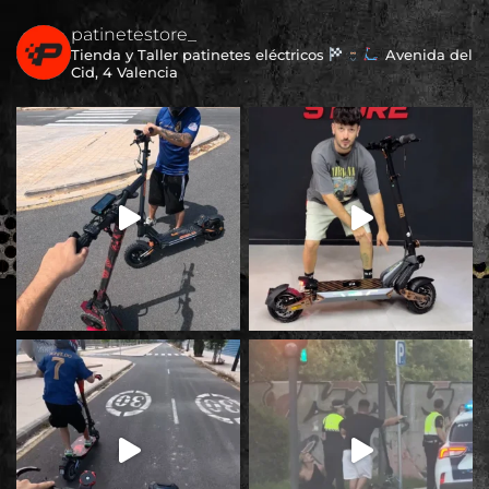
pueden
patinetestore_
elegir
Tienda y Taller patinetes eléctricos
Avenida del
en
Cid, 4 Valencia
la
página
de
producto