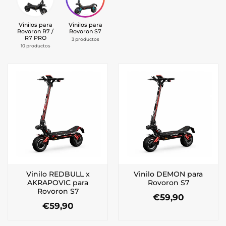
Vinilos para
Vinilos para
Rovoron R7 /
Rovoron S7
R7 PRO
3 productos
10 productos
Vinilo REDBULL x
Vinilo DEMON para
AKRAPOVIC para
Rovoron S7
Rovoron S7
€
59,90
€
59,90
Este
Este
producto
producto