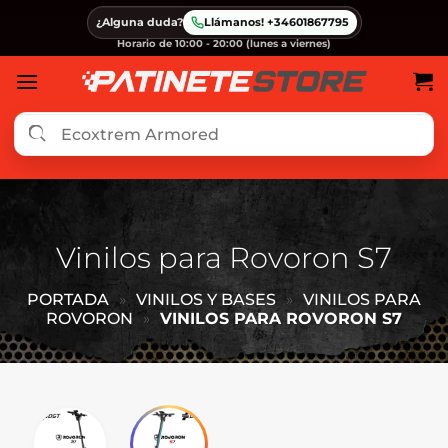
Saltar
¿Alguna duda?
Llámanos! +34601867795
al
Horario de 10:00 - 20:00 (lunes a viernes)
contenido
Vinilos para Rovoron S7
PORTADA
»
VINILOS Y BASES
»
VINILOS PARA
ROVORON
»
VINILOS PARA ROVORON S7