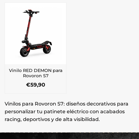
tiene
tiene
múltiples
múltiples
variantes.
variantes.
Las
Las
opciones
opciones
se
se
pueden
pueden
elegir
elegir
en
en
la
la
página
Vinilo RED DEMON para
página
de
Rovoron S7
de
producto
€
59,90
producto
Este
producto
Vinilos para Rovoron S7: diseños decorativos para
tiene
múltiples
personalizar tu patinete eléctrico con acabados
variantes.
racing, deportivos y de alta visibilidad.
Las
opciones
se