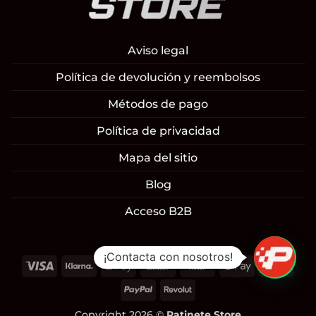
Aviso legal
Política de devolución y reembolsos
Métodos de pago
Política de privacidad
Mapa del sitio
Blog
Acceso B2B
¡Contacta con nosotros!
Visa
Klarna
Apple
Cash
Cash
Google
Mast
Pay
On
on
Pay
PayPal
Revolut
Delivery
Pickup
Copyright 2026 ©
Patinete Store