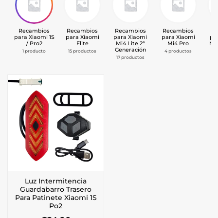
Recambios
Recambios
Recambios
Recambios
Re
para Xiaomi 1S
para Xiaomi
para Xiaomi
para Xiaomi
pa
/ Pro2
Elite
Mi4 Lite 2ª
Mi4 Pro
Mi
Generación
1 producto
15 productos
4 productos
1
17 productos
Luz Intermitencia
Guardabarro Trasero
Para Patinete Xiaomi 1S
Po2