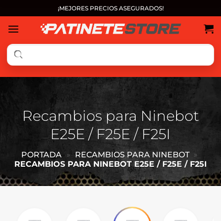
Saltar
¡MEJORES PRECIOS ASEGURADOS!
al
contenido
Recambios para Ninebot
E25E / F25E / F25I
PORTADA
»
RECAMBIOS PARA NINEBOT
»
RECAMBIOS PARA NINEBOT E25E / F25E / F25I