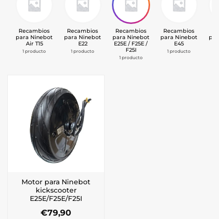
Recambios
Recambios
Recambios
Recambios
Re
para Ninebot
para Ninebot
para Ninebot
para Ninebot
par
Air T15
E22
E25E / F25E /
E45
F25I
1 producto
1 producto
1 producto
2 
1 producto
Motor para Ninebot
kickscooter
E25E/F25E/F25I
€
79,90