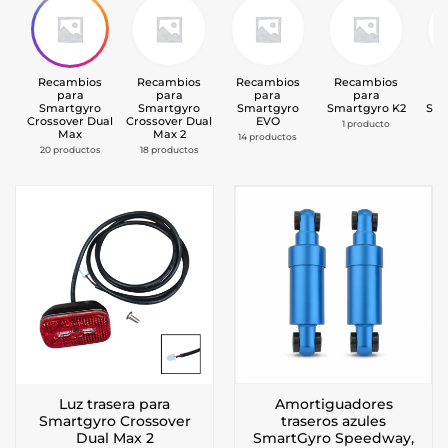
Recambios
Recambios
Recambios
Recambios
Re
para
para
para
para
Smartgyro
Smartgyro
Smartgyro
Smartgyro K2
Sma
Crossover Dual
Crossover Dual
EVO
1 producto
Max
Max 2
14 productos
1
20 productos
18 productos
Luz trasera para
Amortiguadores
Smartgyro Crossover
traseros azules
Dual Max 2
SmartGyro Speedway,