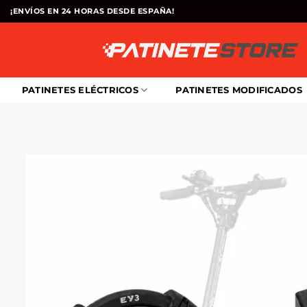
Saltar
¡ENVÍOS EN 24 HORAS DESDE ESPAÑA!
al
contenido
PATINETES ELÉCTRICOS
PATINETES MODIFICADOS