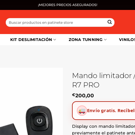
¡MEJORES PRECIOS ASEGURADOS!
Buscar
por:
KIT DESLIMITACIÓN
ZONA TUNNING
VINILO
Mando limitador 
R7 PRO
€
200,00
Envío gratis.
Recíbel
Display con mando limitador/
previamente el patinete antes