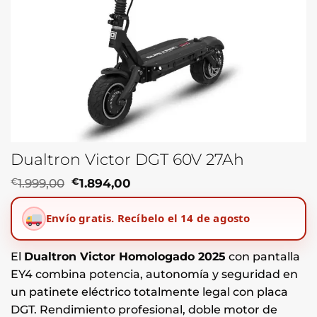
Dualtron Victor DGT 60V 27Ah
El
El
€
1.999,00
€
1.894,00
precio
precio
original
actual
Envío gratis.
Recíbelo el 14 de agosto
era:
es:
€1.999,00.
€1.894,00.
El
Dualtron Victor Homologado 2025
con pantalla
EY4 combina potencia, autonomía y seguridad en
un patinete eléctrico totalmente legal con placa
DGT. Rendimiento profesional, doble motor de