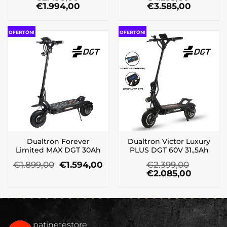
El
El
El
El
€
1.994,00
€
3.585,00
precio
precio
precio
precio
original
actual
original
actual
era:
es:
era:
es:
OFERTÓN!
OFERTÓN!
€2.490,00.
€1.994,00.
€4.299,00.
€3.585,0
Dualtron Forever
Dualtron Victor Luxury
Limited MAX DGT 30Ah
PLUS DGT 60V 31.,5Ah
El
El
€
1.899,00
€
1.594,00
€
2.399,00
precio
precio
El
El
€
2.085,00
original
actual
precio
precio
era:
es:
original
actual
€1.899,00.
€1.594,00.
era:
es:
€2.399,00.
€2.085,
patinetestore_