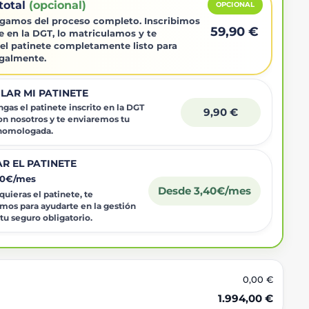
total
(opcional)
OPCIONAL
gamos del proceso completo. Inscribimos
59,90 €
e en la DGT, lo matriculamos y te
el patinete completamente listo para
egalmente.
LAR MI PATINETE
gas el patinete inscrito en la DGT
9,90 €
on nosotros y te enviaremos tu
 homologada.
R EL PATINETE
40€/mes
Desde 3,40€/mes
uieras el patinete, te
mos para ayudarte en la gestión
 tu seguro obligatorio.
0,00 €
1.994,00 €