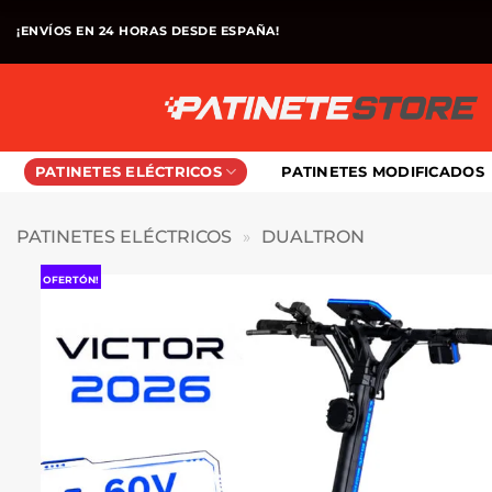
Saltar
¡ENVÍOS EN 24 HORAS DESDE ESPAÑA!
al
contenido
PATINETES ELÉCTRICOS
PATINETES MODIFICADOS
PATINETES ELÉCTRICOS
»
DUALTRON
OFERTÓN!