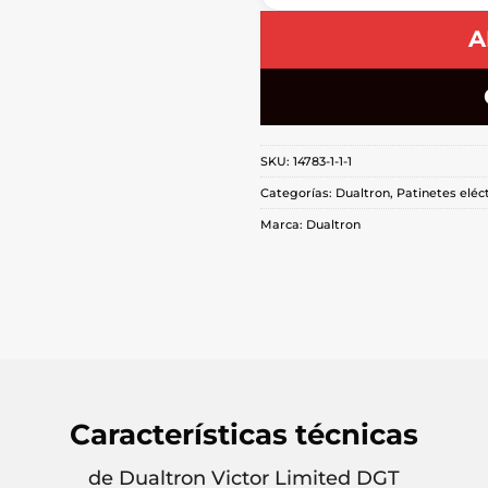
A
SKU:
14783-1-1-1
Categorías:
Dualtron
,
Patinetes eléc
Marca:
Dualtron
Características técnicas
de Dualtron Victor Limited DGT