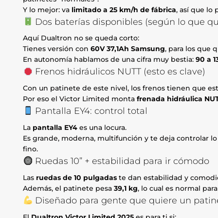
Y lo mejor: va
limitado a 25 km/h de fábrica
, así que lo
Dos baterías disponibles (según lo que qu
Aquí Dualtron no se queda corto:
Tienes versión con
60V 37,1Ah Samsung
, para los que 
En autonomía hablamos de una cifra muy bestia:
90 a 
Frenos hidráulicos NUTT (esto es clave)
Con un patinete de este nivel, los frenos tienen que esta
Por eso el Victor Limited monta
frenada hidráulica NU
Pantalla EY4: control total
La
pantalla EY4
es una locura.
Es grande, moderna, multifunción y te deja controlar lo
fino.
Ruedas 10” + estabilidad para ir cómodo
Las
ruedas de 10 pulgadas
te dan estabilidad y comodi
Además, el patinete pesa
39,1 kg
, lo cual es normal par
Diseñado para gente que quiere un pati
El
Dualtron Victor Limited 2025
es para ti si: