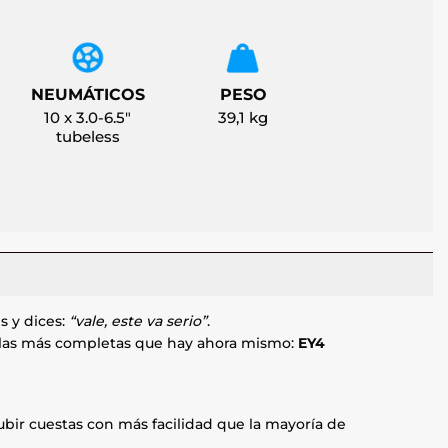
NEUMÁTICOS
PESO
10 x 3.0-6.5"
39,1 kg
tubeless
s y dices:
“vale, este va serio”
.
tallas más completas que hay ahora mismo:
EY4
 subir cuestas con más facilidad que la mayoría de