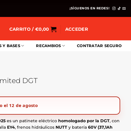
¡SÍGUENOS EN REDES!
CARRITO /
€
0,00
ACCEDER
S Y BASES
RECAMBIOS
CONTRATAR SEGURO
Limited DGT
cio
ual
o el 12 de agosto
994,00.
025
es un patinete eléctrico
homologado por la DGT
, con
alla
EY4
, frenos hidráulicos
NUTT
y batería
60V (37,1Ah