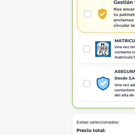
Gestión 
Nos encar
tu patinet
enviamos 
circular l
MATRICU
Una vez ten
contacta c
matrícula
ASEGURA
Desde 3,
Una vez adq
contactare
del alta de
Extras seleccionados:
Precio total: