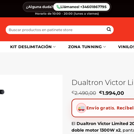
¿Alguna duda?
Llámanos! +34601867795
Horario de 10:00 - 20:00 (lunes a viernes)
Buscar
por:
KIT DESLIMITACIÓN
ZONA TUNNING
VINILO
Dualtron Victor 
El
El
€
2.490,00
€
1.994,00
precio
pre
original
act
Envío gratis.
Recíbel
era:
es:
€2.490,00.
€1.
El
Dualtron Victor Limited 2
doble motor 1300W x2
, pant