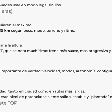
 puedes usar en modo legal sin líos.
ieras)
quieren el máximo.
130 km
según peso, modo, terreno y ritmo.
r a la altura.
TT
, que se nota muchísimo: frena más suave, más progresivo y
 importante de verdad: velocidad, modos, autonomía, configura
dad, tanto en ciudad como en rutas más largas.
a este nivel de potencia: se siente sólido, estable y “plantado” e
nete TOP