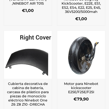
,NINEBOT AIR T015
KickScooter, E22E, ES1,
ES2, ES4, E22, E25, E45,
€
1,00
36V5200/5000mah
€
1,00
Cubierta decorativa de
Motor para Ninebot
cabina de batería,
kickscooter
carcasa de plástico para
E25E/F25E/F25I
piezas de monociclo
€
79,90
eléctrico Ninebot One
Z6 Z8 Z10 -DRECHA