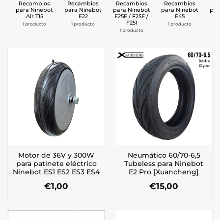
Recambios
Recambios
Recambios
Recambios
Re
para Ninebot
para Ninebot
para Ninebot
para Ninebot
par
Air T15
E22
E25E / F25E /
E45
F25I
1 producto
1 producto
1 producto
2 
1 producto
Motor de 36V y 300W
Neumático 60/70-6,5
para patinete eléctrico
Tubeless para Ninebot
Ninebot ES1 ES2 ES3 ES4
E2 Pro [Xuancheng]
€
1,00
€
15,00