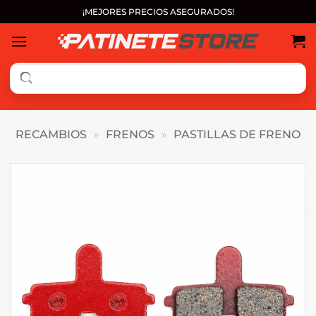
Saltar
¡MEJORES PRECIOS ASEGURADOS!
al
contenido
RECAMBIOS
»
FRENOS
»
PASTILLAS DE FRENO