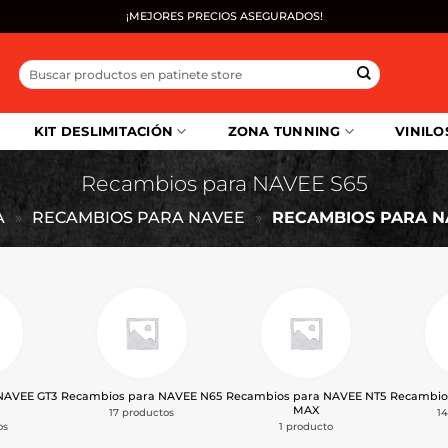
¡MEJORES PRECIOS ASEGURADOS!
Buscar
por:
KIT DESLIMITACIÓN
ZONA TUNNING
VINILO
Recambios para NAVEE S65
A
»
RECAMBIOS PARA NAVEE
»
RECAMBIOS PARA N
NAVEE GT3
Recambios para NAVEE N65
Recambios para NAVEE NT5
Recambio
MAX
17 productos
1
os
1 producto