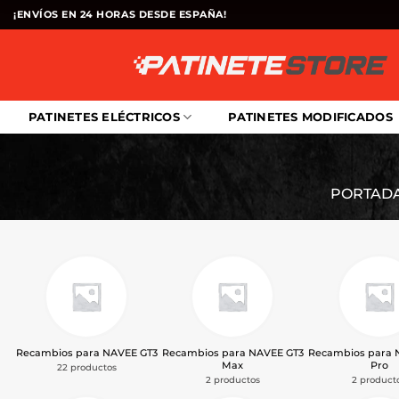
Saltar
¡ENVÍOS EN 24 HORAS DESDE ESPAÑA!
al
contenido
PATINETES ELÉCTRICOS
PATINETES MODIFICADOS
PORTAD
Recambios para NAVEE GT3
Recambios para NAVEE GT3
Recambios para 
Max
Pro
22 productos
2 productos
2 product