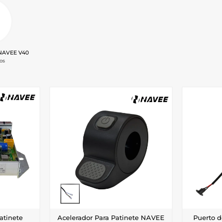
NAVEE V40
os
atinete
Acelerador Para Patinete NAVEE
Puerto d