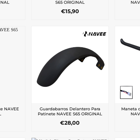
INAL
S65 ORIGINAL
NAV
€
15,90
ete NAVEE
Guardabarros Delantero Para
Maneta d
L
Patinete NAVEE S65 ORIGINAL
NAV
€
28,00