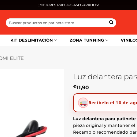
¡MEJORES PRECIOS ASEGURADOS!
Buscar
por:
KIT DESLIMITACIÓN
ZONA TUNNING
VINILO
MI ELITE
Luz delantera par
€
11,90
Recíbelo el 10 de ag
Luz delantera para patinete 
pieza original y mantener el
Recambio recomendado pa