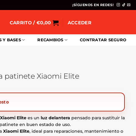
¡SÍGUENOS EN REDES!
CARRITO /
€
0,00
ACCEDER
S Y BASES
RECAMBIOS
CONTRATAR SEGURO
a patinete Xiaomi Elite
osto
Xiaomi Elite
es un
luz delantera
pensado para sustituir la
 patinete en buen estado de uso.
ra
Xiaomi Elite
, ideal para reparaciones, mantenimiento o