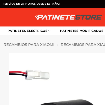
Saltar
¡ENVÍOS EN 24 HORAS DESDE ESPAÑA!
al
contenido
PATINETES ELÉCTRICOS
PATINETES MODIFICADOS
RECAMBIOS PARA XIAOMI
»
RECAMBIOS PARA XIAO