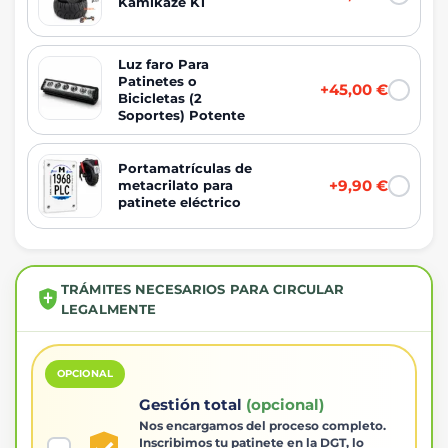
Kamikaze K1
Luz faro Para
Patinetes o
+45,00 €
Bicicletas (2
Soportes) Potente
Portamatrículas de
+9,90 €
metacrilato para
patinete eléctrico
TRÁMITES NECESARIOS PARA CIRCULAR
LEGALMENTE
OPCIONAL
Gestión total
(opcional)
Nos encargamos del proceso completo.
Inscribimos tu patinete en la DGT, lo