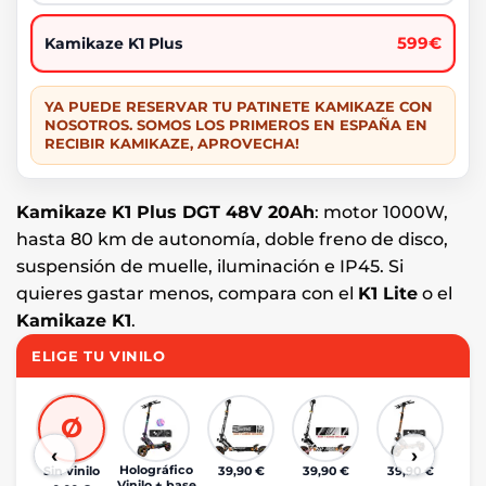
599€
Kamikaze K1 Plus
YA PUEDE RESERVAR TU PATINETE KAMIKAZE CON
NOSOTROS. SOMOS LOS PRIMEROS EN ESPAÑA EN
RECIBIR KAMIKAZE, APROVECHA!
Kamikaze K1 Plus DGT 48V 20Ah
: motor 1000W,
hasta 80 km de autonomía, doble freno de disco,
suspensión de muelle, iluminación e IP45. Si
quieres gastar menos, compara con el
K1 Lite
o el
Kamikaze K1
.
ELIGE TU VINILO
Ø
‹
›
Holográfico
Sin vinilo
39,90 €
39,90 €
39,90 €
Vinilo + base