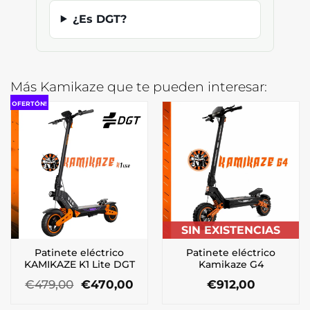
¿Es DGT?
Más Kamikaze que te pueden interesar:
OFERTÓN!
SIN EXISTENCIAS
Patinete eléctrico
Patinete eléctrico
KAMIKAZE K1 Lite DGT
Kamikaze G4
El
El
€
479,00
€
470,00
€
912,00
precio
precio
original
actual