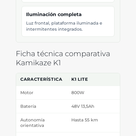
Iluminación completa
Luz frontal, plataforma iluminada e
intermitentes integrados.
Ficha técnica comparativa
Kamikaze K1
CARACTERÍSTICA
K1 LITE
K1
Motor
800W
1000
Batería
48V 13,5Ah
48V 1
Autonomía
Hasta 55 km
Hasta
orientativa