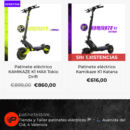
era:
es:
OFERTÓN!
€479,00.
€470,00.
SIN EXISTENCIAS
Patinete eléctrico
Patinete eléctrico
KAMIKAZE K1 MAX Tokio
Kamikaze K1 Katana
Drift
€
616,00
El
El
€
899,00
€
860,00
precio
precio
original
actual
era:
es:
€899,00.
€860,00.
patinetestore_
Tienda y Taller patinetes eléctricos
Avenida del
Cid, 4 Valencia