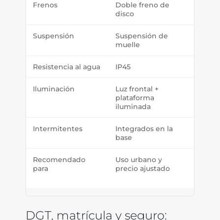
Frenos
Doble freno de
Doble 
disco
Suspensión
Suspensión de
Suspe
muelle
muell
Resistencia al agua
IP45
IP45
Iluminación
Luz frontal +
Luz LE
plataforma
ilumi
iluminada
Intermitentes
Integrados en la
Integ
base
Recomendado
Uso urbano y
Equili
para
precio ajustado
potenc
auton
DGT, matrícula y seguro: