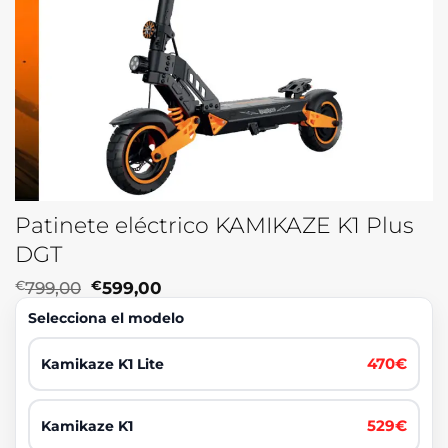
Patinete eléctrico KAMIKAZE K1 Plus
DGT
El
El
€
799,00
€
599,00
precio
precio
Selecciona el modelo
original
actual
era:
es:
€799,00.
€599,00.
470€
Kamikaze K1 Lite
529€
Kamikaze K1