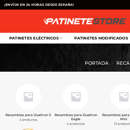
Saltar
¡ENVÍOS EN 24 HORAS DESDE ESPAÑA!
al
contenido
PATINETES ELÉCTRICOS
PATINETES MODIFICADOS
PORTADA
»
RECA
Recambios para Dualtron 3
Recambios para Dualtron
Recambios para 
Eagle
Mini
2 productos
4 productos
13 product