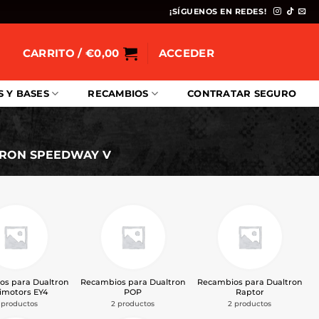
¡SÍGUENOS EN REDES!
CARRITO /
€
0,00
ACCEDER
S Y BASES
RECAMBIOS
CONTRATAR SEGURO
TRON SPEEDWAY V
os para Dualtron
Recambios para Dualtron
Recambios para Dualtron
imotors EY4
POP
Raptor
 productos
2 productos
2 productos