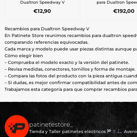
Dualtron Speedway V
para Dualtron Spe
€
12,90
€
192,00
Recambios para Dualtron Speedway V
En Patinete Store reunimos recambios para dualtron speed
comparando referencias equivocadas.
Cada marca y modelo puede usar piezas distintas aunque par
Cómo elegir bien
– Comprueba el modelo exacto y la versión del patinete.
– Revisa medidas, conectores, tornillos y forma de montaje.
– Compara las fotos del producto con la pieza antigua cuand
– Si dudas, es mejor confirmar compatibilidad antes de com
Trabajamos esta categoría para que comprar recambios para 
patinetestore_
Tienda y Taller patinetes eléctricos
Avenid