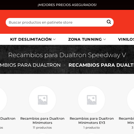
¡MEJORES PRECIOS ASEGURADOS!
Buscar
por:
KIT DESLIMITACIÓN
ZONA TUNNING
VINILO
Recambios para Dualtron Speedway V
MBIOS PARA DUALTRON
»
RECAMBIOS PARA DUAL
Dualtron
Recambios para Dualtron
Recambios para Dualtron
Recambi
Minimotors
Minimotors EY3
Min
os
11 productos
1 producto
3