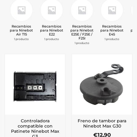
Recambios
Recambios
Recambios
Recambios
Re
para Ninebot
para Ninebot
para Ninebot
para Ninebot
par
Air T15
E22
E25E / F25E /
E45
F25I
1 producto
1 producto
1 producto
2 
1 producto
Controladora
Freno de tambor para
compatible con
Ninebot Max G30
Patinete Ninebot Max
€
12,90
G3