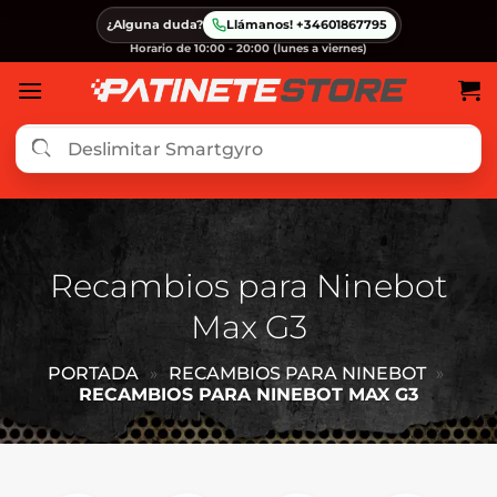
Saltar
¿Alguna duda?
Llámanos! +34601867795
al
Horario de 10:00 - 20:00 (lunes a viernes)
contenido
Recambios para Ninebot
Max G3
PORTADA
»
RECAMBIOS PARA NINEBOT
»
RECAMBIOS PARA NINEBOT MAX G3