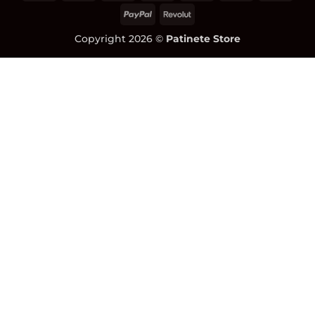
Pay
On
on
Pay
PayPal
Revolut
Delivery
Pickup
Copyright 2026 ©
Patinete Store