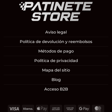
Aviso legal
Política de devolución y reembolsos
Métodos de pago
Política de privacidad
Mapa del sitio
Blog
Acceso B2B
Visa
Klarna
Apple
Cash
Cash
Google
Mast