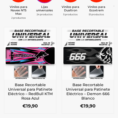
Vinilos para
Lijas
Vinilos para
Vinilos para
Vi
Navee NT5
universales
Dualtron
Ecoxtrem
K
Max
24 productos
5 productos
51 productos
4 
2 productos
Base Recortable
Base Recortable
Universal para Patinete
Universal para Patinete
Eléctrico – RedBull KTM
Eléctrico – Demon 666
Rosa Azul
Blanco
€
19,90
€
19,90