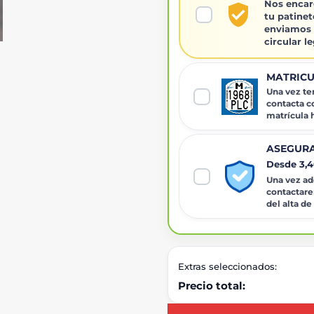
Nos encar
tu patinet
enviamos 
circular l
MATRICU
Una vez ten
contacta c
matrícula
ASEGURA
Desde 3,
Una vez adq
contactare
del alta de
Extras seleccionados:
Precio total: