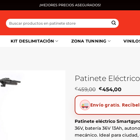
¡MEJORES PRECIOS ASEGURADOS!
Buscar
por:
KIT DESLIMITACIÓN
ZONA TUNNING
VINILO
Patinete Eléctric
El
El
€
459,00
€
454,00
precio
precio
original
actual
Envío gratis.
Recíbel
era:
es:
€459,00.
€454,
Patinete eléctrico Smartgyro
36V, batería 36V 13Ah, auton
mecánico. Ideal para ciudad