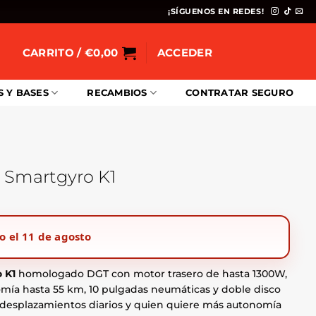
¡SÍGUENOS EN REDES!
CARRITO /
€
0,00
ACCEDER
S Y BASES
RECAMBIOS
CONTRATAR SEGURO
o Smartgyro K1
o el 11 de agosto
00.
 K1
homologado DGT con motor trasero de hasta 1300W,
omía hasta 55 km, 10 pulgadas neumáticas y doble disco
, desplazamientos diarios y quien quiere más autonomía