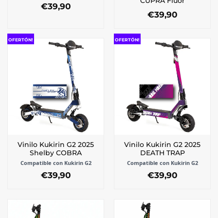
CUPRA Flúor
de
€
39,90
producto
€
39,90
producto
Este
producto
OFERTÓN!
OFERTÓN!
tiene
múltiples
variantes.
Las
opciones
se
pueden
elegir
en
la
Vinilo Kukirin G2 2025
Vinilo Kukirin G2 2025
página
Shelby COBRA
DEATH TRAP
de
Compatible con Kukirin G2
Compatible con Kukirin G2
producto
€
39,90
€
39,90
Este
Este
producto
producto
tiene
tiene
múltiples
múltiples