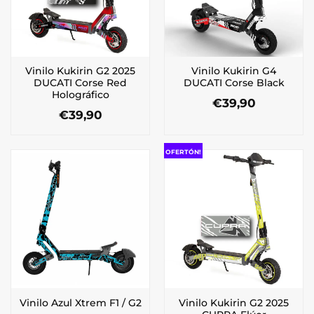
pueden
elegir
en
la
Vinilo Kukirin G2 2025
Vinilo Kukirin G4
página
DUCATI Corse Red
DUCATI Corse Black
de
Holográfico
€
39,90
producto
€
39,90
Este
Este
producto
producto
tiene
OFERTÓN!
tiene
múltiples
múltiples
variantes.
variantes.
Las
Las
opciones
opciones
se
se
pueden
pueden
elegir
elegir
en
en
la
la
página
Vinilo Kukirin G2 2025
Vinilo Azul Xtrem F1 / G2
página
de