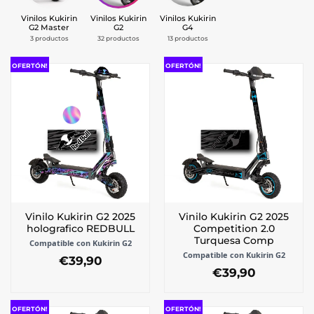
Vinilos Kukirin
Vinilos Kukirin
Vinilos Kukirin
G2 Master
G2
G4
3 productos
32 productos
13 productos
OFERTÓN!
OFERTÓN!
Vinilo Kukirin G2 2025
Vinilo Kukirin G2 2025
holografico REDBULL
Competition 2.0
Turquesa Comp
Compatible con Kukirin G2
Compatible con Kukirin G2
€
39,90
€
39,90
Este
Este
producto
producto
tiene
OFERTÓN!
OFERTÓN!