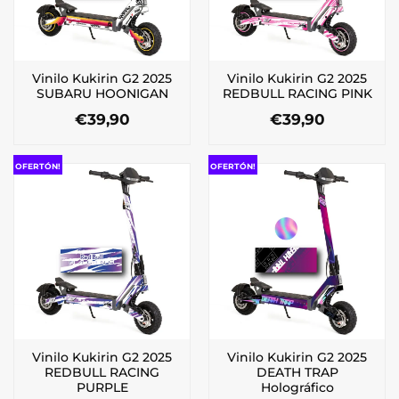
pueden
pueden
elegir
elegir
en
en
la
la
Vinilo Kukirin G2 2025
Vinilo Kukirin G2 2025
página
página
SUBARU HOONIGAN
REDBULL RACING PINK
de
de
€
39,90
€
39,90
producto
producto
Este
Este
producto
producto
OFERTÓN!
OFERTÓN!
tiene
tiene
múltiples
múltiples
variantes.
variantes.
Las
Las
opciones
opciones
se
se
pueden
pueden
elegir
elegir
en
en
la
la
Vinilo Kukirin G2 2025
Vinilo Kukirin G2 2025
página
página
REDBULL RACING
DEATH TRAP
de
de
PURPLE
Holográfico
producto
producto