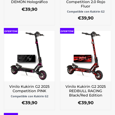
DEMON Holográfico
Competition 2.0 Rojo
de
producto
Fluor
€
39,90
producto
Compatible con Kukirin G2
Este
€
39,90
producto
Este
tiene
producto
múltiples
OFERTÓN!
OFERTÓN!
tiene
variantes.
múltiples
Las
variantes.
opciones
Las
se
opciones
pueden
se
elegir
pueden
en
elegir
la
en
página
la
de
Vinilo Kukirin G2 2025
Vinilo Kukirin G2 2025
página
producto
Competition PINK
REDBULL RACING
de
Black/Red Edition
Compatible con Kukirin G2
producto
€
39,90
€
39,90
Este
Este
producto
producto