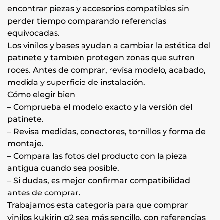
Las
Las
encontrar piezas y accesorios compatibles sin
opciones
opciones
perder tiempo comparando referencias
se
se
equivocadas.
pueden
pueden
elegir
elegir
Los vinilos y bases ayudan a cambiar la estética del
en
en
patinete y también protegen zonas que sufren
la
la
roces. Antes de comprar, revisa modelo, acabado,
página
página
medida y superficie de instalación.
de
de
Cómo elegir bien
producto
producto
– Comprueba el modelo exacto y la versión del
patinete.
– Revisa medidas, conectores, tornillos y forma de
montaje.
– Compara las fotos del producto con la pieza
antigua cuando sea posible.
– Si dudas, es mejor confirmar compatibilidad
antes de comprar.
Trabajamos esta categoría para que comprar
vinilos kukirin g2 sea más sencillo, con referencias