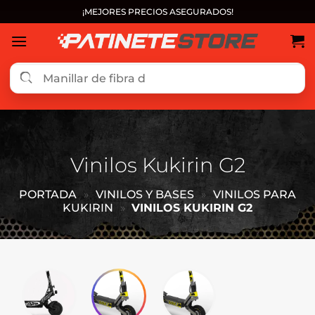
Saltar
¡MEJORES PRECIOS ASEGURADOS!
al
contenido
Vinilos Kukirin G2
PORTADA
»
VINILOS Y BASES
»
VINILOS PARA
KUKIRIN
»
VINILOS KUKIRIN G2