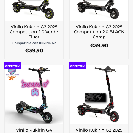
pueden
elegir
elegir
en
en
la
la
página
Vinilo Kukirin G2 2025
Vinilo Kukirin G2 2025
página
de
Competition 2.0 Verde
Competition 2.0 BLACK
de
producto
Fluor
Comp
producto
Compatible con Kukirin G2
€
39,90
€
39,90
Este
Este
producto
producto
tiene
OFERTÓN!
OFERTÓN!
tiene
múltiples
múltiples
variantes.
variantes.
Las
Las
opciones
opciones
se
se
pueden
pueden
elegir
elegir
en
en
la
la
página
Vinilo Kukirin G4
Vinilo Kukirin G2 2025
página
de