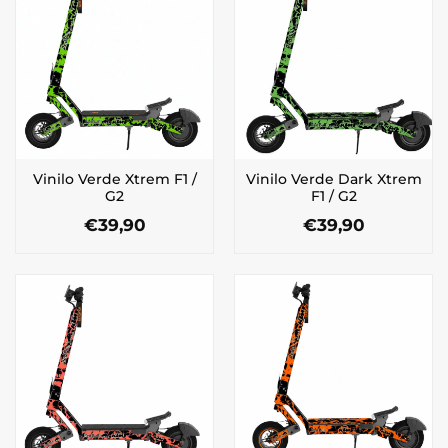
variantes.
variantes.
Las
Las
opciones
opciones
se
se
pueden
pueden
elegir
elegir
en
en
la
la
Vinilo Verde Xtrem F1 /
Vinilo Verde Dark Xtrem
página
página
G2
F1 / G2
de
de
€
39,90
€
39,90
producto
producto