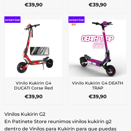
€
39,90
€
39,90
Este
Este
producto
producto
OFERTÓN!
OFERTÓN!
tiene
tiene
múltiples
múltiples
variantes.
variantes.
Las
Las
opciones
opciones
se
se
pueden
pueden
elegir
elegir
en
en
la
la
Vinilo Kukirin G4
Vinilo Kukirin G4 DEATH
página
página
DUCATI Corse Red
TRAP
de
de
€
39,90
€
39,90
producto
producto
Este
Este
producto
producto
Vinilos Kukirin G2
tiene
tiene
múltiples
múltiples
En Patinete Store reunimos vinilos kukirin g2
variantes.
variantes.
dentro de Vinilos para Kukirin para que puedas