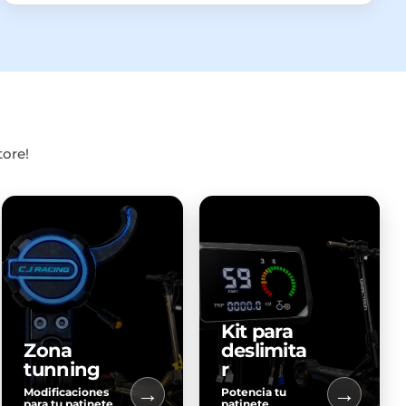
tore!
Kit para
Zona
deslimita
tunning
r
→
→
Modificaciones
Potencia tu
para tu patinete
patinete