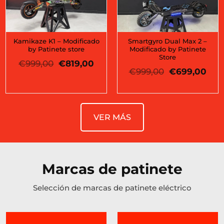
Kamikaze K1 – Modificado
Smartgyro Dual Max 2 –
by Patinete store
Modificado by Patinete
Store
El
El
€
999,00
€
819,00
El
El
cio
precio
precio
€
999,00
€
699,00
precio
pre
ual
original
actual
original
actu
era:
es:
era:
es:
9,00.
€999,00.
€819,00.
€999,00.
€69
VER MÁS
Marcas de patinete
Selección de marcas de patinete eléctrico