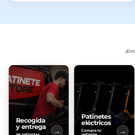
¡Enc
Patinetes
Recogida
eléctricos
y entrega
→
→
Compra tu
de patinetes
patinete