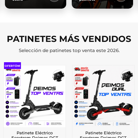
PATINETES MÁS VENDIDOS
Selección de patinetes top venta este 2026.
OFERTÓN!
Patinete Eléctrico
Patinete Eléctrico
Ecoxtrem Deimos DGT
Ecoxtrem Deimos DGT