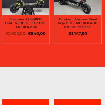
Ecoxtrem ARMORED
Ecoxtrem Armored Dual
DUAL REDBULL KTM DGT
Rojo DGT – MODIFICADO
– MODIFICADO
por PatineteStore
El
El
€
1.000,00
€
940,00
€
1.147,90
cio
precio
precio
al
original
actual
era:
es:
9,00.
€1.000,00.
€940,00.