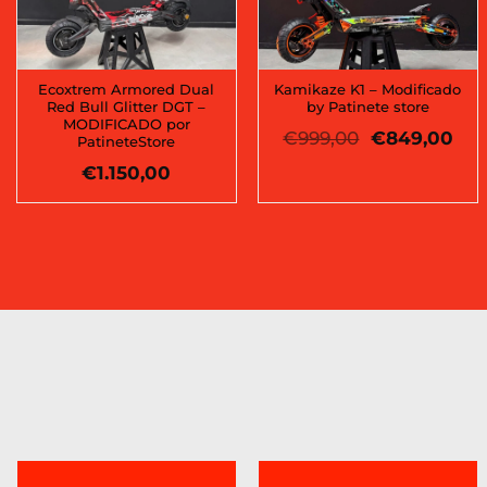
Ecoxtrem Armored Dual
Kamikaze K1 – Modificado
Red Bull Glitter DGT –
by Patinete store
MODIFICADO por
El
El
€
999,00
€
849,00
PatineteStore
precio
pre
€
1.150,00
original
act
era:
es:
€999,00.
€84