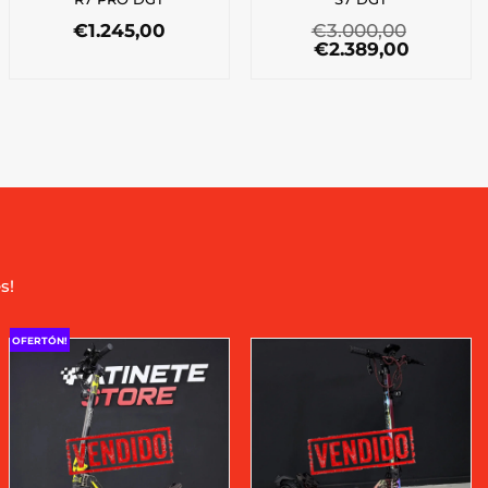
€
1.245,00
€
3.000,00
El
El
€
2.389,00
precio
precio
original
actual
era:
es:
€3.000,00.
€2.389,0
s!
OFERTÓN!