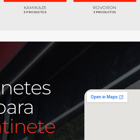
KAMIKAZE
ROVORON
5 PRODUCTOS
3 PRODUCTOS
inetes
para
atinete