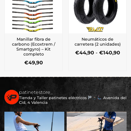
Manillar fibra de
Neumáticos de
carbono (Ecoxtrem /
carretera (2 unidades)
Smartgyro) – Kit
Ran
€
44,90
-
€
140,90
completo
de
Este
prec
€
49,90
producto
des
Este
tiene
€44
producto
múltiples
hast
tiene
€140
variantes.
múltiples
Las
patinetestore_
variantes.
opciones
Tienda y Taller patinetes eléctricos
Avenida del
Las
se
Cid, 4 Valencia
opciones
pueden
se
elegir
pueden
en
elegir
la
en