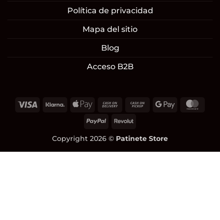
Política de privacidad
Mapa del sitio
Blog
Acceso B2B
Visa
Klarna
Apple
Cash
Cash
Google
Mast
Pay
On
on
Pay
PayPal
Revolut
Delivery
Pickup
Copyright 2026 ©
Patinete Store