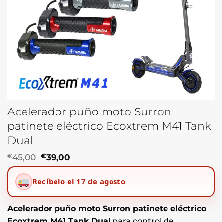
Acelerador puño moto Surron
patinete eléctrico Ecoxtrem M41 Tank
Dual
El
El
€
45,00
€
39,00
precio
precio
original
actual
Recíbelo el 17 de agosto
era:
es:
€45,00.
€39,00.
Acelerador puño moto Surron patinete eléctrico
Ecoxtrem M41 Tank Dual
para control de