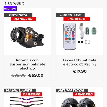
interesar:
OFERTÓN!
Potencia con
Luces LED patinete
Suspensión patinete
eléctrico CJ Racing
eléctrico
€
17,90
El
El
€
99,00
€
69,00
precio
precio
original
actual
era:
es:
€99,00.
€69,00.