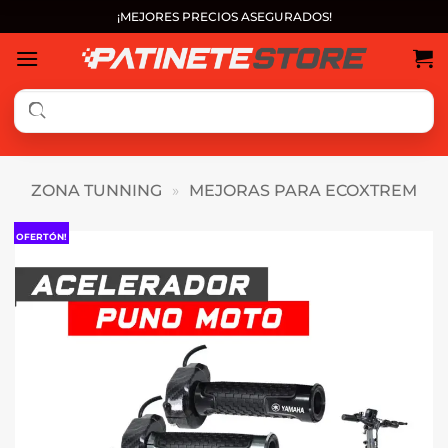
Saltar
¡MEJORES PRECIOS ASEGURADOS!
al
contenido
ZONA TUNNING
»
MEJORAS PARA ECOXTREM
OFERTÓN!