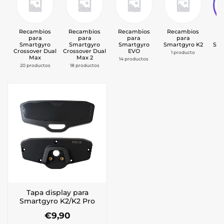
Recambios
Recambios
Recambios
Recambios
Re
para
para
para
para
Smartgyro
Smartgyro
Smartgyro
Smartgyro K2
Sma
Crossover Dual
Crossover Dual
EVO
1 producto
Max
Max 2
14 productos
1
20 productos
18 productos
Tapa display para
Smartgyro K2/K2 Pro
€
9,90