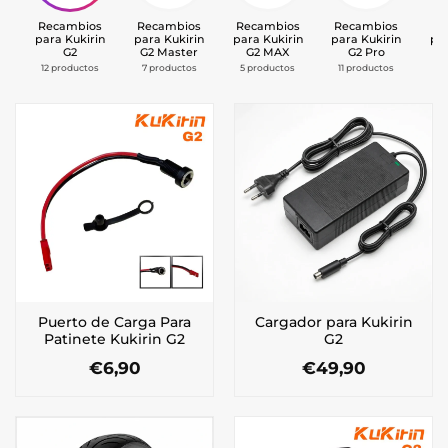
Recambios
Recambios
Recambios
Recambios
Re
para Kukirin
para Kukirin
para Kukirin
para Kukirin
par
G2
G2 Master
G2 MAX
G2 Pro
12 productos
7 productos
5 productos
11 productos
17
Puerto de Carga Para
Cargador para Kukirin
Patinete Kukirin G2
G2
€
6,90
€
49,90