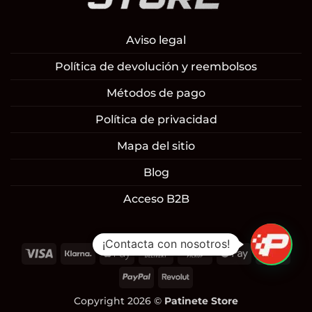
Aviso legal
Política de devolución y reembolsos
Métodos de pago
Política de privacidad
Mapa del sitio
Blog
Acceso B2B
¡Contacta con nosotros!
Visa
Klarna
Apple
Cash
Cash
Google
Mast
Pay
On
on
Pay
PayPal
Revolut
Delivery
Pickup
Copyright 2026 ©
Patinete Store