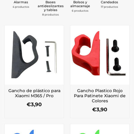
Alarmas
Bases
Bolsos y
Candados
antideslizantes
almacenaje
4 productos
17 productos
8 
y tablas
6 productos
8 productos
Gancho de plástico para
Gancho Plastico Rojo
Xiaomi M365 / Pro
Para Patinete Xiaomi de
Colores
€
3,90
€
3,90