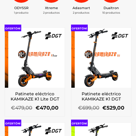
ODYSSR
Xtreme
Adasmart
Dualtron
E
1 producto
2 productos
2 productos
10 productos
12
OFERTÓN!
OFERTÓN!
Patinete eléctrico
Patinete eléctrico
KAMIKAZE K1 Lite DGT
KAMIKAZE K1 DGT
El
El
El
El
€
479,00
€
470,00
€
699,00
€
529,00
precio
precio
precio
prec
original
actual
original
actu
era:
es:
era:
es:
OFERTÓN!
OFERTÓN!
€479,00.
€470,00.
€699,00.
€529