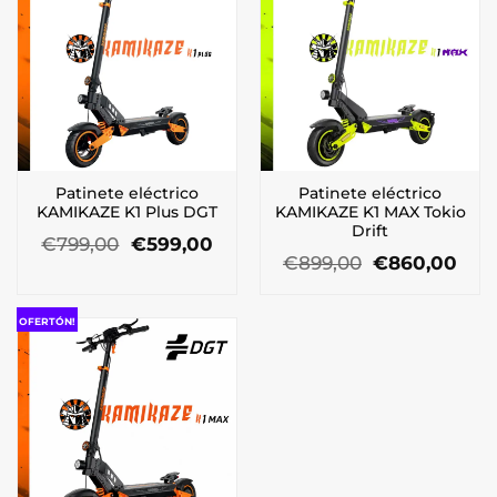
Patinete eléctrico
Patinete eléctrico
KAMIKAZE K1 Plus DGT
KAMIKAZE K1 MAX Tokio
Drift
El
El
€
799,00
€
599,00
precio
precio
El
El
€
899,00
€
860,00
original
actual
precio
prec
era:
es:
original
actu
€799,00.
€599,00.
era:
es:
OFERTÓN!
€899,00.
€86