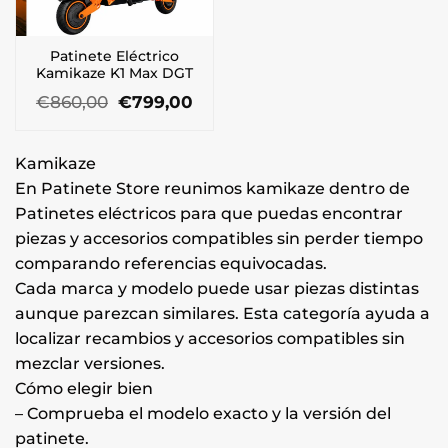
Patinete Eléctrico
Kamikaze K1 Max DGT
El
El
€
860,00
€
799,00
precio
precio
original
actual
era:
es:
Kamikaze
€860,00.
€799,00.
En Patinete Store reunimos kamikaze dentro de
Patinetes eléctricos para que puedas encontrar
piezas y accesorios compatibles sin perder tiempo
comparando referencias equivocadas.
Cada marca y modelo puede usar piezas distintas
aunque parezcan similares. Esta categoría ayuda a
localizar recambios y accesorios compatibles sin
mezclar versiones.
Cómo elegir bien
– Comprueba el modelo exacto y la versión del
patinete.