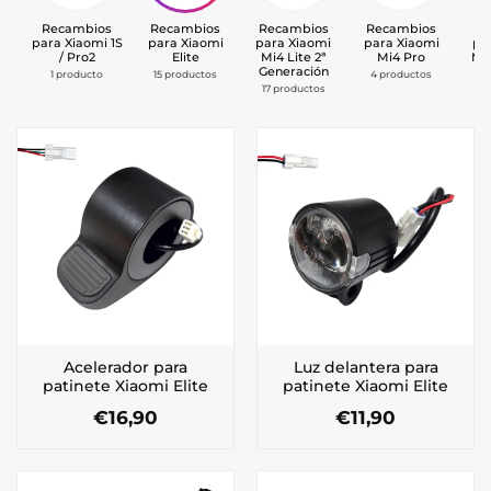
Recambios
Recambios
Recambios
Recambios
Re
para Xiaomi 1S
para Xiaomi
para Xiaomi
para Xiaomi
pa
/ Pro2
Elite
Mi4 Lite 2ª
Mi4 Pro
Mi
Generación
1 producto
15 productos
4 productos
1
17 productos
Acelerador para
Luz delantera para
patinete Xiaomi Elite
patinete Xiaomi Elite
€
16,90
€
11,90