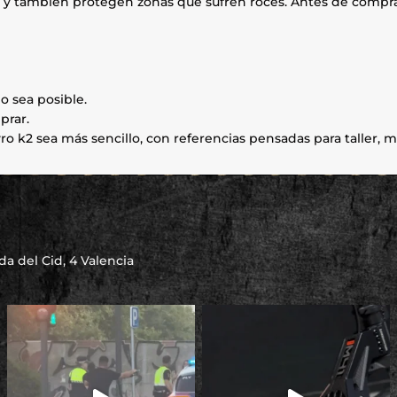
ete y también protegen zonas que sufren roces. Antes de compr
o sea posible.
prar.
o k2 sea más sencillo, con referencias pensadas para taller, m
a del Cid, 4 Valencia