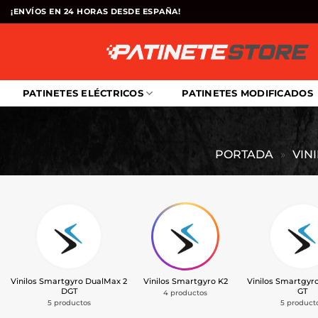
Saltar
¡ENVÍOS EN 24 HORAS DESDE ESPAÑA!
al
contenido
PATINETES ELÉCTRICOS
PATINETES MODIFICADOS
PORTADA
»
VIN
Vinilos Smartgyro DualMax 2
Vinilos Smartgyro K2
Vinilos Smartgyr
DGT
GT
4 productos
5 productos
5 product