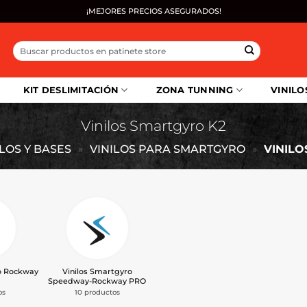
¡MEJORES PRECIOS ASEGURADOS!
Buscar
por:
KIT DESLIMITACIÓN
ZONA TUNNING
VINILO
Vinilos Smartgyro K2
ILOS Y BASES
»
VINILOS PARA SMARTGYRO
»
VINILO
o Rockway
Vinilos Smartgyro
Speedway-Rockway PRO
os
10 productos