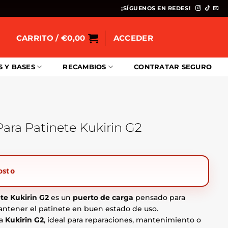
¡SÍGUENOS EN REDES!
CARRITO /
€
0,00
ACCEDER
S Y BASES
RECAMBIOS
CONTRATAR SEGURO
ara Patinete Kukirin G2
osto
te Kukirin G2
es un
puerto de carga
pensado para
 mantener el patinete en buen estado de uso.
ra
Kukirin G2
, ideal para reparaciones, mantenimiento o