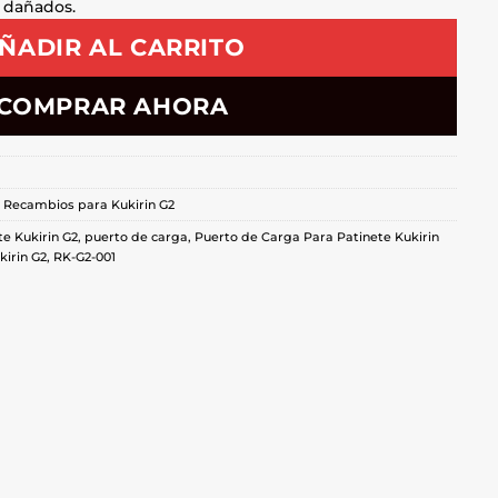
 dañados.
ÑADIR AL CARRITO
COMPRAR AHORA
,
Recambios para Kukirin G2
te Kukirin G2
,
puerto de carga
,
Puerto de Carga Para Patinete Kukirin
irin G2
,
RK-G2-001