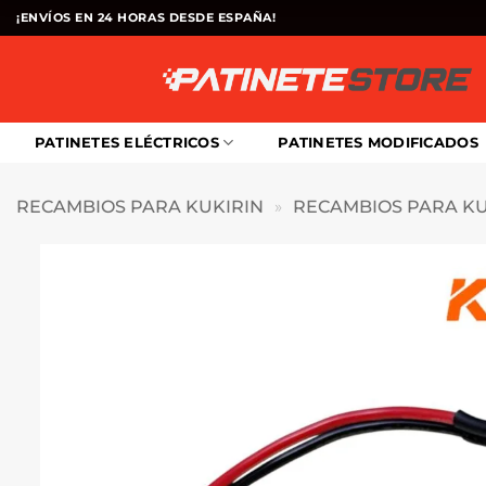
Saltar
¡ENVÍOS EN 24 HORAS DESDE ESPAÑA!
al
contenido
PATINETES ELÉCTRICOS
PATINETES MODIFICADOS
RECAMBIOS PARA KUKIRIN
»
RECAMBIOS PARA KU