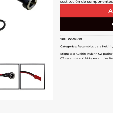
sustitución de componentes
A
SKU:
RK-G2-001
Categorías:
Recambios para Kukirin
Etiquetas:
Kukirin
,
Kukirin G2
,
patine
G2
,
recambios Kukirin
,
recambios Kuk