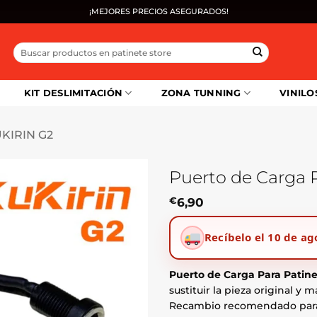
¡MEJORES PRECIOS ASEGURADOS!
Buscar
por:
KIT DESLIMITACIÓN
ZONA TUNNING
VINILO
KIRIN G2
Puerto de Carga P
€
6,90
Recíbelo el 10 de ag
Puerto de Carga Para Patine
sustituir la pieza original y
Recambio recomendado pa