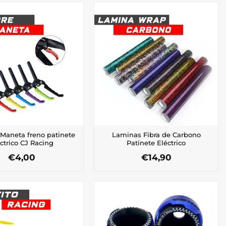
 Maneta freno patinete
Laminas Fibra de Carbono
ctrico CJ Racing
Patinete Eléctrico
€
4,00
€
14,90
Este
Este
producto
producto
tiene
tiene
múltiples
múltiples
variantes.
variantes.
Las
Las