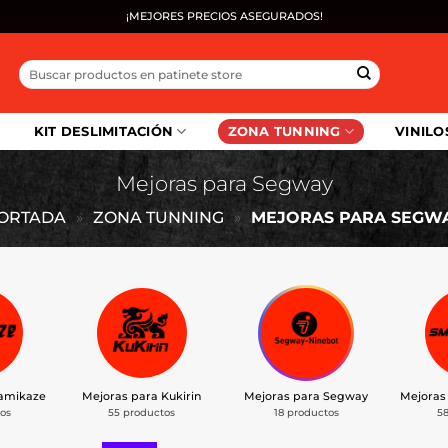
¡MEJORES PRECIOS ASEGURADOS!
Buscar
por:
KIT DESLIMITACIÓN
ZONA TUNNING
VINILO
Mejoras para Segway
ORTADA
»
ZONA TUNNING
»
MEJORAS PARA SEGW
Kamikaze
Mejoras para Kukirin
Mejoras para Segway
Mejoras
os
55 productos
18 productos
5