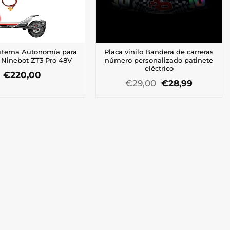
la
página
página
de
de
producto
producto
xterna Autonomía para
Placa vinilo Bandera de carreras
Ninebot ZT3 Pro 48V
número personalizado patinete
eléctrico
€
220,00
El
El
€
29,00
€
28,99
Este
precio
precio
producto
original
actual
tiene
era:
es:
múltiples
€29,00.
€28,99.
variantes.
Las
opciones
se
pueden
elegir
en
la
página
de
producto