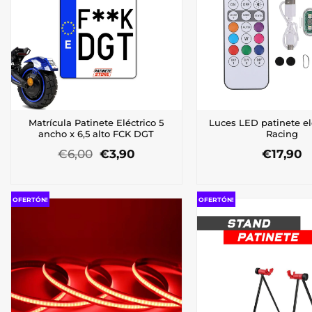
opciones
opcio
se
se
pueden
puede
elegir
elegir
en
en
la
la
página
págin
de
de
producto
produ
Matrícula Patinete Eléctrico 5
Luces LED patinete el
ancho x 6,5 alto FCK DGT
Racing
El
El
€
6,00
€
3,90
€
17,90
precio
precio
original
actual
era:
es:
€6,00.
€3,90.
OFERTÓN!
OFERTÓN!