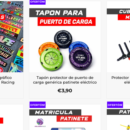
OFERTÓN!
ráfico
Tapón protector de puerto de
Protector
J Racing
carga genérica patinete eléctrico
elé
€
3,90
Este
cto
producto
OFERTÓN!
OFERTÓN!
tiene
les
múltiples
tes.
variantes.
Las