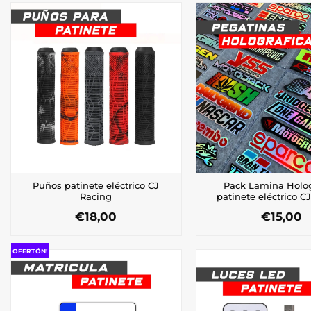
Puños patinete eléctrico CJ
Pack Lamina Holog
Racing
patinete eléctrico C
€
18,00
€
15,00
Este
Este
producto
produ
OFERTÓN!
tiene
tiene
múltiples
múltip
variantes.
varian
Las
Las