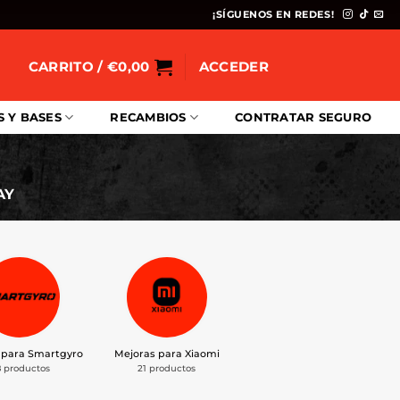
¡SÍGUENOS EN REDES!
CARRITO /
€
0,00
ACCEDER
S Y BASES
RECAMBIOS
CONTRATAR SEGURO
AY
 para Smartgyro
Mejoras para Xiaomi
8 productos
21 productos