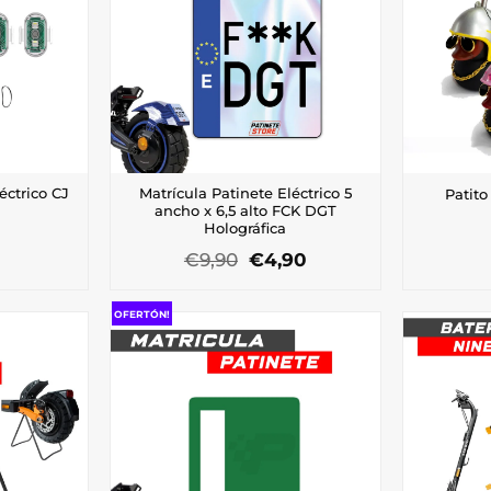
nes
opciones
se
n
pueden
elegir
en
la
a
página
de
cto
producto
éctrico CJ
Matrícula Patinete Eléctrico 5
Patit
ancho x 6,5 alto FCK DGT
Holográfica
El
El
€
9,90
€
4,90
precio
precio
original
actual
era:
es:
OFERTÓN!
€9,90.
€4,90.