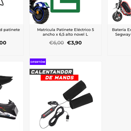
d patinete
Matrícula Patinete Eléctrico 5
Batería E
ancho x 6,5 alto novel L
Segway 
El
El
El
,00
€
6,00
€
3,90
io
precio
precio
precio
inal
actual
original
actual
es:
era:
es:
00.
€18,00.
€6,00.
€3,90.
OFERTÓN!