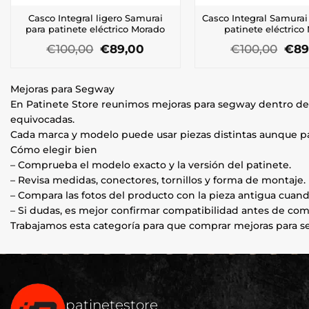
Casco Integral ligero Samurai
Casco Integral Samurai
para patinete eléctrico Morado
patinete eléctrico
El
El
El
€
100,00
€
89,00
€
100,00
€
89
precio
precio
prec
original
actual
orig
era:
es:
era:
Mejoras para Segway
€100,00.
€89,00.
€100
En Patinete Store reunimos mejoras para segway dentro de
equivocadas.
Cada marca y modelo puede usar piezas distintas aunque par
Cómo elegir bien
– Comprueba el modelo exacto y la versión del patinete.
– Revisa medidas, conectores, tornillos y forma de montaje.
– Compara las fotos del producto con la pieza antigua cuand
– Si dudas, es mejor confirmar compatibilidad antes de com
Trabajamos esta categoría para que comprar mejoras para se
patinetestore_