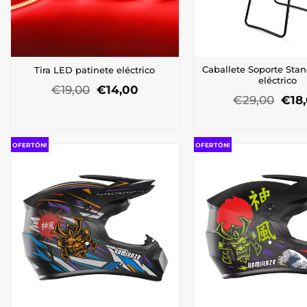
Caballete Soporte Stan
Tira LED patinete eléctrico
eléctrico
El
El
€
19,00
€
14,00
El
€
29,00
€
18
precio
precio
prec
original
actual
orig
era:
es:
era:
€19,00.
€14,00.
€29,
OFERTÓN!
OFERTÓN!