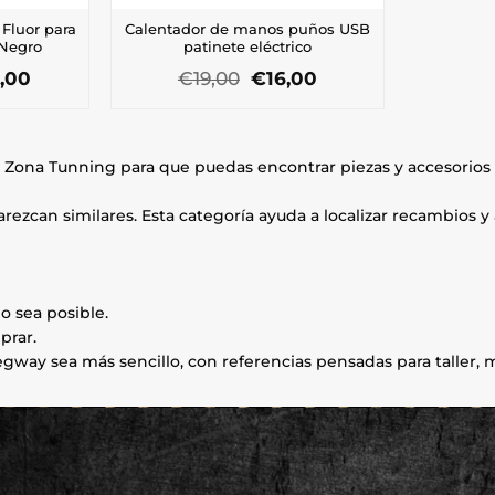
 Fluor para
Calentador de manos puños USB
 Negro
patinete eléctrico
El
El
El
,00
€
19,00
€
16,00
io
precio
precio
precio
inal
actual
original
actual
es:
era:
es:
,00.
€89,00.
€19,00.
€16,00.
 Zona Tunning para que puedas encontrar piezas y accesorio
ezcan similares. Esta categoría ayuda a localizar recambios y 
o sea posible.
prar.
gway sea más sencillo, con referencias pensadas para taller, 