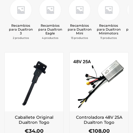
Recambios
Recambios
Recambios
Recambios
Re
para Dualtron
para Dualtron
para Dualtron
para Dualtron
par
3
Eagle
Mini
Minimotors
Mi
2 productos
4 productos
13 productos
11 productos
1
Caballete Original
Controladora 48V 25A
Dualtron Togo
Dualtron Togo
€
34,00
€
108,00