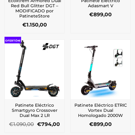
Ecoxtrem Armored Dual
Patinete Eléctrico
Red Bull Glitter DGT –
Adasmart V
MODIFICADO por
€
899,00
PatineteStore
€
1.150,00
OFERTÓN!
Patinete Eléctrico
Patinete Eléctrico ETRIC
Smartgyro Crossover
Vortex Dual
Dual Max 2 LR
Homologado 2000W
El
El
€
1.090,00
€
794,00
€
899,00
precio
precio
original
actual