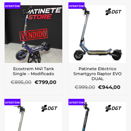
OFERTÓN!
OFERTÓN!
Ecoxtrem M41 Tank
Patinete Eléctrico
Single – Modificado
Smartgyro Raptor EVO
DUAL
El
El
€
895,00
€
799,00
precio
precio
El
El
€
999,00
€
944,00
original
actual
precio
prec
era:
es:
original
actu
€895,00.
€799,00.
era:
es:
OFERTÓN!
OFERTÓN!
€999,00.
€94