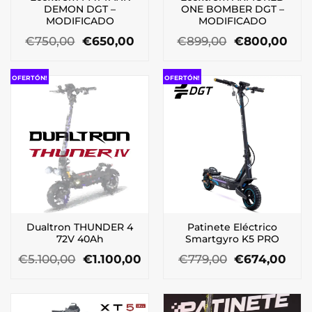
DEMON DGT –
ONE BOMBER DGT –
MODIFICADO
MODIFICADO
El
El
El
El
€
750,00
€
650,00
€
899,00
€
800,00
precio
precio
precio
pre
original
actual
original
actu
era:
es:
era:
es:
OFERTÓN!
OFERTÓN!
€750,00.
€650,00.
€899,00.
€80
Dualtron THUNDER 4
Patinete Eléctrico
72V 40Ah
Smartgyro K5 PRO
El
El
El
El
€
5.100,00
€
1.100,00
€
779,00
€
674,00
precio
precio
precio
prec
original
actual
original
actu
era:
es:
era:
es:
€5.100,00.
€1.100,00.
€779,00.
€674