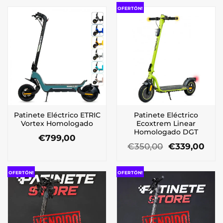
era:
es:
OFERTÓN!
€1.090,00.
€794,00.
Patinete Eléctrico ETRIC
Patinete Eléctrico
Vortex Homologado
Ecoxtrem Linear
Homologado DGT
€
799,00
El
El
€
350,00
€
339,00
precio
prec
original
actu
era:
es:
OFERTÓN!
OFERTÓN!
€350,00.
€339