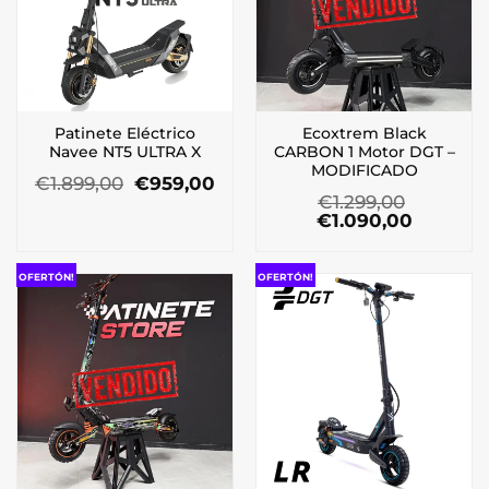
Patinete Eléctrico
Ecoxtrem Black
Navee NT5 ULTRA X
CARBON 1 Motor DGT –
MODIFICADO
El
El
€
1.899,00
€
959,00
precio
precio
€
1.299,00
original
actual
El
El
€
1.090,00
era:
es:
precio
precio
€1.899,00.
€959,00.
original
actual
era:
es:
OFERTÓN!
OFERTÓN!
€1.299,00.
€1.090,0