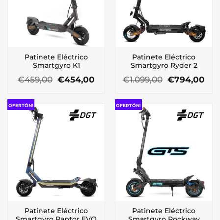
Patinete Eléctrico
Patinete Eléctrico
Smartgyro K1
Smartgyro Ryder 2
El
El
El
El
€
459,00
€
454,00
€
1.099,00
€
794,00
precio
precio
precio
pre
original
actual
original
act
era:
es:
era:
es:
OFERTÓN!
OFERTÓN!
€459,00.
€454,00.
€1.099,00.
€79
Patinete Eléctrico
Patinete Eléctrico
Smartgyro Raptor EVO
Smartgyro Rockway