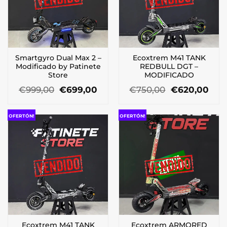
Smartgyro Dual Max 2 –
Ecoxtrem M41 TANK
Modificado by Patinete
REDBULL DGT –
Store
MODIFICADO
El
El
El
El
€
999,00
€
699,00
€
750,00
€
620,00
precio
precio
precio
prec
original
actual
original
actu
era:
es:
era:
es:
OFERTÓN!
OFERTÓN!
€999,00.
€699,00.
€750,00.
€62
Ecoxtrem M41 TANK
Ecoxtrem ARMORED