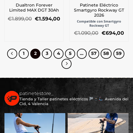
Dualtron Forever
Patinete Eléctrico
Limited MAX DGT 30Ah
Smartgyro Rockway GT
2026
El
El
€
1.899,00
€
1.594,00
Compatible con Smartgyro
precio
precio
Rockway GT
original
actual
El
El
€
1.090,00
€
694,00
era:
es:
precio
pre
€1.899,00.
€1.594,00.
original
act
era:
es:
€1.090,00.
€69
1
2
3
4
5
…
57
58
59
patinetestore_
Tienda y Taller patinetes eléctricos
Avenida del
Cid, 4 Valencia