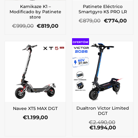
Kamikaze K1 –
Patinete Eléctrico
Modificado by Patinete
Smartgyro K5 PRO LR
store
El
El
€
879,00
€
774,00
El
El
precio
prec
€
999,00
€
819,00
precio
precio
original
actu
original
actual
era:
es:
era:
es:
€879,00.
€774
OFERTÓN!
€999,00.
€819,00.
Dualtron Victor Limited
Navee XT5 MAX DGT
DGT
€
1.199,00
€
2.490,00
El
El
€
1.994,00
precio
precio
original
actual