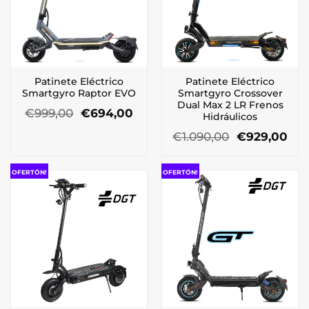
Patinete Eléctrico
Patinete Eléctrico
Smartgyro Raptor EVO
Smartgyro Crossover
Dual Max 2 LR Frenos
El
El
€
999,00
€
694,00
Hidráulicos
precio
precio
original
actual
El
El
€
1.090,00
€
929,00
era:
es:
precio
pre
€999,00.
€694,00.
original
act
era:
es:
OFERTÓN!
OFERTÓN!
€1.090,00.
€92