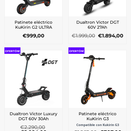
Patinete eléctrico
Dualtron Victor DGT
KuKirin G2 ULTRA
60V 27Ah
El
El
€
999,00
€
1.999,00
€
1.894,00
precio
pr
original
ac
era:
es:
OFERTÓN!
OFERTÓN!
€1.999,00.
€1.
Dualtron Victor Luxury
Patinete eléctrico
DGT 60V 30Ah
KuKirin G3
Compatible con Kukirin G3
€
2.290,00