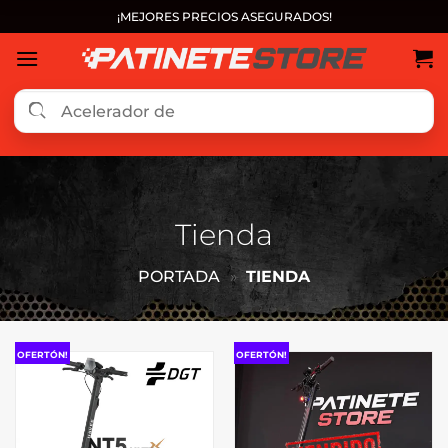
Saltar
¡MEJORES PRECIOS ASEGURADOS!
al
contenido
Tienda
PORTADA
»
TIENDA
OFERTÓN!
OFERTÓN!