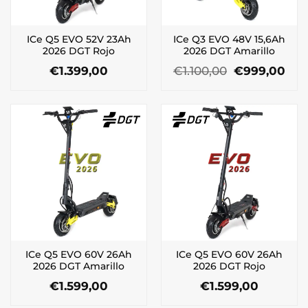
ICe Q5 EVO 52V 23Ah
ICe Q3 EVO 48V 15,6Ah
2026 DGT Rojo
2026 DGT Amarillo
El
El
€
1.399,00
€
1.100,00
€
999,00
precio
pre
original
act
era:
es:
€1.100,00.
€99
ICe Q5 EVO 60V 26Ah
ICe Q5 EVO 60V 26Ah
2026 DGT Amarillo
2026 DGT Rojo
€
1.599,00
€
1.599,00