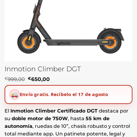
Inmotion Climber DGT
El
El
€
999,00
€
650,00
precio
precio
original
actual
Envío gratis.
Recíbelo el 17 de agosto
era:
es:
€999,00.
€650,00.
El
Inmotion Climber Certificado DGT
destaca por
su
doble motor de 750W
, hasta
55 km de
autonomía
, ruedas de 10”, chasis robusto y control
total mediante app. Un patinete potente, legal y