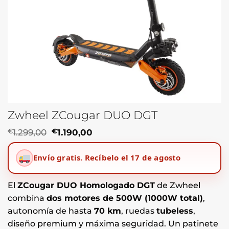
Zwheel ZCougar DUO DGT
El
El
€
1.299,00
€
1.190,00
precio
precio
original
actual
Envío gratis.
Recíbelo el 17 de agosto
era:
es:
€1.299,00.
€1.190,00.
El
ZCougar DUO Homologado DGT
de Zwheel
combina
dos motores de 500W (1000W total)
,
autonomía de hasta
70 km
, ruedas
tubeless
,
diseño premium y máxima seguridad. Un patinete