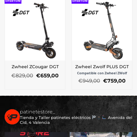
era:
es:
€1.149,00.
€85
OFERTÓN!
OFERTÓN!
€749,00.
€599,00.
Zwheel ZCougar DGT
Zwheel Zwolf PLUS DGT
Compatible con Zwheel ZWolf
El
El
€
829,00
€
659,00
precio
precio
El
El
€
949,00
€
759,00
original
actual
precio
prec
era:
es:
original
actu
€829,00.
€659,00.
era:
es:
€949,00.
€759
patinetestore_
Tienda y Taller patinetes eléctricos
Avenida del
Cid, 4 Valencia