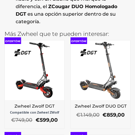
diferencia, el
ZCougar DUO Homologado
DGT
es una opción superior dentro de su
categoría.
Más Zwheel que te pueden interesar:
OFERTÓN!
OFERTÓN!
Zwheel Zwolf DGT
Zwheel Zwolf DUO DGT
Compatible con Zwheel ZWolf
El
El
€
1.149,00
€
859,00
El
El
precio
pre
€
749,00
€
599,00
precio
precio
original
act
original
actual
era:
es: