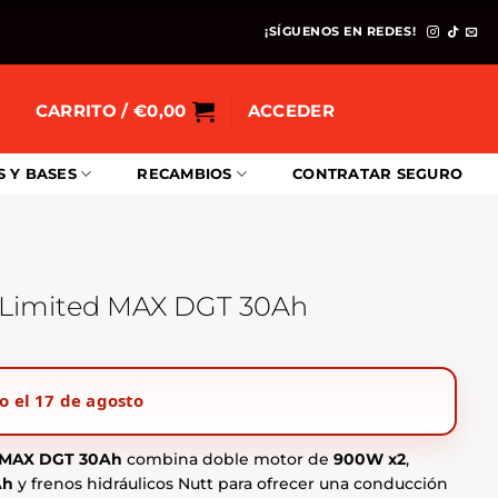
¡SÍGUENOS EN REDES!
CARRITO /
€
0,00
ACCEDER
S Y BASES
RECAMBIOS
CONTRATAR SEGURO
r Limited MAX DGT 30Ah
io
al
o el 17 de agosto
94,00.
d MAX DGT 30Ah
combina doble motor de
900W x2
,
Ah
y frenos hidráulicos Nutt para ofrecer una conducción