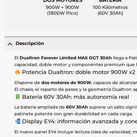
DOS MOTORES
BATERÍA
900W + 900W
100 Kilómetros
(1800W Pico)
(60V 30Ah)
Descripción
El
Dualtron Forever Limited MAX DGT 30Ah
llega a Pa
capacidad, doble motor y componentes premium que lo 
Potencia Dualtron: doble motor 900W x2
Dispone de
dos motores de 900W
, capaces de alcanza
El chasis, el reparto de pesos y la geometría Dualtron a
Batería 60V 30Ah: más autonomía real
La batería ampliada de
60V 30Ah
supone un salto signif
patinete potente con gran durabilidad en cada carga.
Display EY4: información avanzada y con
El nuevo panel EY4 incluye lectura clara de velocidad,