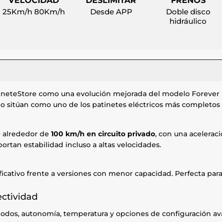
VELOCIDAD
DESLIMITAR
FRENOS
25Km/h 80Km/h
Desde APP
Doble disco
hidráulico
tineteStore como una evolución mejorada del modelo Forever 
sitúan como uno de los patinetes eléctricos más completos 
r alrededor de
100 km/h en circuito privado
, con una acelerac
portan estabilidad incluso a altas velocidades.
icativo frente a versiones con menor capacidad. Perfecta para
ectividad
 modos, autonomía, temperatura y opciones de configuración a