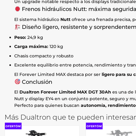
Un upgrade notable respecto a los displays tradicionale
Frenos hidráulicos Nutt: máxima segurid
El sistema hidráulico
Nutt
ofrece una frenada precisa, po
Diseño ligero, resistente y sorprendent
Peso:
24,9 kg
Carga máxima:
120 kg
Chasis compacto y robusto
Excelente equilibrio entre potencia, rendimiento y tra
El Forever Limited MAX destaca por ser
ligero para su 
Conclusión
El
Dualtron Forever Limited MAX DGT 30Ah
es una de l
Nutt y display EY4 en un conjunto potente, seguro y mu
Perfecto para quienes buscan
autonomía, rendimiento 
Más Dualtron que te pueden interesar
OFERTÓN!
OFERTÓN!