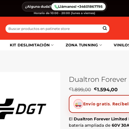
¿Alguna duda?
Llámanos! +34601867795
Horario de 10:00 - 20:00 (lunes a viernes)
Buscar
por:
KIT DESLIMITACIÓN
ZONA TUNNING
VINILO
Dualtron Foreve
El
El
€
1.899,00
€
1.594,00
precio
prec
original
actu
Envío gratis.
Recíbel
era:
es:
€1.899,00.
€1.5
El
Dualtron Forever Limite
batería ampliada de
60V 30