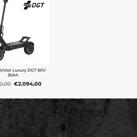
 Victor Luxury DGT 60V
30Ah
El
El
0,00
€
2.094,00
precio
precio
original
actual
era:
es:
€2.290,00.
€2.094,00.