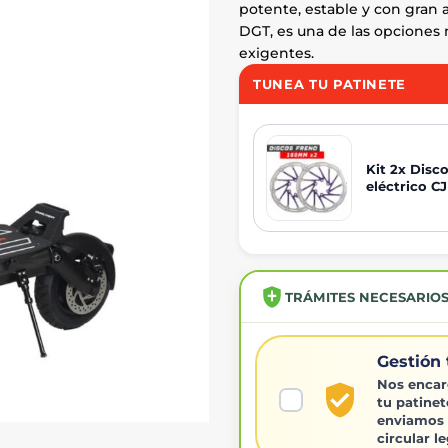
potente, estable y con gran 
DGT, es una de las opciones 
exigentes.
TUNEA TU PATINETE
Kit 2x Disc
eléctrico C
TRÁMITES NECESARIO
Gestión 
Nos encar
tu patinet
enviamos 
circular l