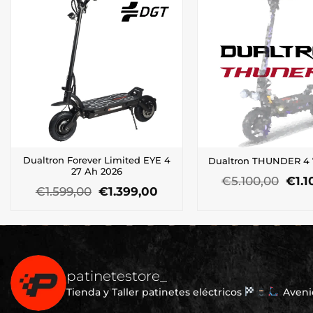
Dualtron Forever Limited EYE 4
Dualtron THUNDER 4
27 Ah 2026
El
€
5.100,00
€
1.
El
El
€
1.599,00
€
1.399,00
prec
precio
precio
orig
original
actual
era:
era:
es:
€5.1
€1.599,00.
€1.399,00.
patinetestore_
Tienda y Taller patinetes eléctricos
Avenid