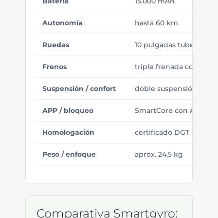
Batería
15.000 mAh
Autonomía
hasta 60 km
Ruedas
10 pulgadas tubeless m
Frenos
triple frenada con disc
Suspensión / confort
doble suspensión helico
APP / bloqueo
SmartCore con APP y 
Homologación
certificado DGT
Peso / enfoque
aprox. 24,5 kg
Comparativa Smartgyro: