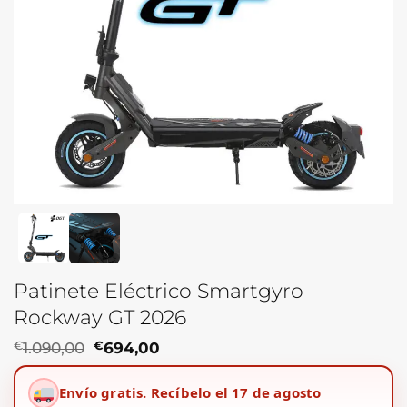
Patinete Eléctrico Smartgyro
Rockway GT 2026
El
El
€
1.090,00
€
694,00
precio
precio
original
actual
Envío gratis.
Recíbelo el 17 de agosto
era:
es: