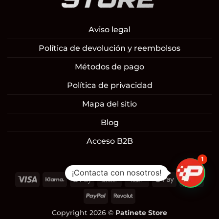
Aviso legal
Política de devolución y reembolsos
Métodos de pago
Política de privacidad
Mapa del sitio
Blog
Acceso B2B
1
¡Contacta con nosotros!
Visa
Klarna
Apple
Cash
Cash
Google
Mast
Pay
On
on
Pay
PayPal
Revolut
Delivery
Pickup
Copyright 2026 ©
Patinete Store