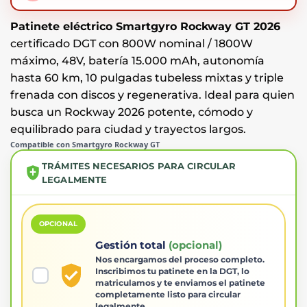
€1.090,00.
€694,00.
Patinete eléctrico Smartgyro Rockway GT 2026
certificado DGT con 800W nominal / 1800W
máximo, 48V, batería 15.000 mAh, autonomía
hasta 60 km, 10 pulgadas tubeless mixtas y triple
frenada con discos y regenerativa. Ideal para quien
busca un Rockway 2026 potente, cómodo y
equilibrado para ciudad y trayectos largos.
Compatible con Smartgyro Rockway GT
TRÁMITES NECESARIOS PARA CIRCULAR
LEGALMENTE
OPCIONAL
Gestión total
(opcional)
Nos encargamos del proceso completo.
Inscribimos tu patinete en la DGT, lo
matriculamos y te enviamos el patinete
completamente listo para circular
legalmente.