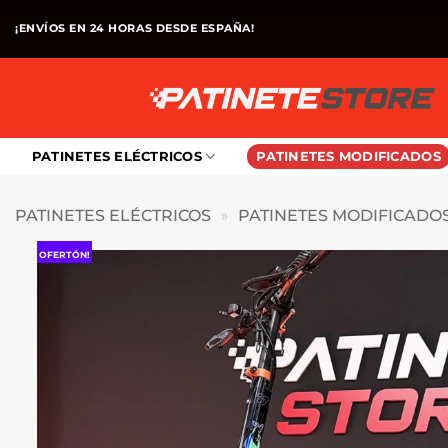
Saltar
¡ENVÍOS EN 24 HORAS DESDE ESPAÑA!
al
contenido
PATINETES ELÉCTRICOS
PATINETES MODIFICADOS
PATINETES ELÉCTRICOS
»
PATINETES MODIFICADO
OFERTÓN!