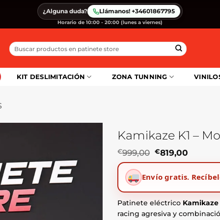
¿Alguna duda?
Llámanos! +34601867795
Horario de 10:00 - 20:00 (lunes a viernes)
Buscar
por:
KIT DESLIMITACIÓN
ZONA TUNNING
VINILO
S
Kamikaze K1 – Mod
El
El
€
999,00
€
819,00
precio
precio
original
actual
Envío gratis.
Recíbel
era:
es:
€999,00.
€819,00
Patinete eléctrico
Kamikaze 
racing agresiva y combinació