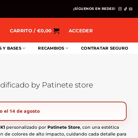
¡SÍGUENOS EN REDES!
CARRITO /
€
0,00
ACCEDER
S Y BASES
RECAMBIOS
CONTRATAR SEGURO
ificado by Patinete store
o el 14 de agosto
.
K1
personalizado por
Patinete Store
, con una estética
n de colores de alto impacto, cuidando cada detalle para