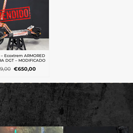
 – Ecoxtrem ARMORED
RA DGT – MODIFICADO
El
El
9,00
€
650,00
precio
precio
original
actual
era:
es:
€899,00.
€650,00.