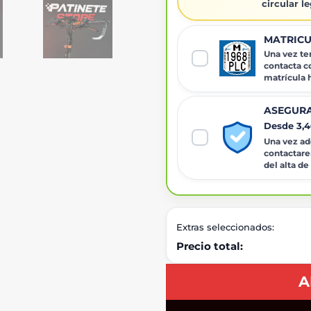
circular l
MATRICU
Una vez ten
contacta c
matrícula
ASEGURA
Desde 3,
Una vez adq
contactare
del alta de
Extras seleccionados:
Precio total:
A