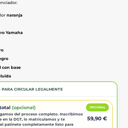
enciador.
lor
naranja
ro Yamaha
ro
egro
l con base
cluida
S PARA CIRCULAR LEGALMENTE
total
(opcional)
OPCIONAL
gamos del proceso completo. Inscribimos
59,90 €
e en la DGT, lo matriculamos y te
el patinete completamente listo para