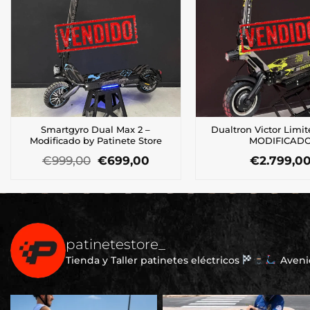
Smartgyro Dual Max 2 –
Dualtron Victor Limi
Modificado by Patinete Store
MODIFICAD
El
El
€
999,00
€
699,00
€
2.799,0
precio
precio
original
actual
era:
es:
€999,00.
€699,00.
patinetestore_
Tienda y Taller patinetes eléctricos
Avenid