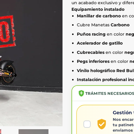
un acabado exclusivo y difer
Equipamiento instalado
Manillar de carbono
en co
Cubre Manetas
Carbono
Puños racing
en color
neg
Acelerador de gatillo
Cubrecables
en color
neg
Pegs inferiores
en color
n
Vinilo holográfico Red Bul
Instalación profesional in
TRÁMITES NECESARIO
Gestión 
Nos encar
tu patinet
enviamos 