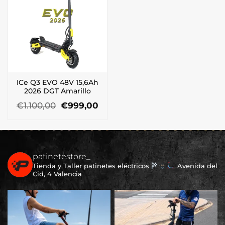
ICe Q3 EVO 48V 15,6Ah
2026 DGT Amarillo
El
El
€
1.100,00
€
999,00
precio
precio
original
actual
era:
es:
€1.100,00.
€999,00.
patinetestore_
Tienda y Taller patinetes eléctricos
Avenida del
Cid, 4 Valencia