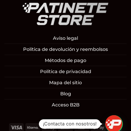
Aviso legal
Política de devolución y reembolsos
Métodos de pago
Política de privacidad
Mapa del sitio
Blog
Acceso B2B
¡Contacta con nosotros!
Visa
Klarna
Apple
Cash
Cash
Google
Mast
1