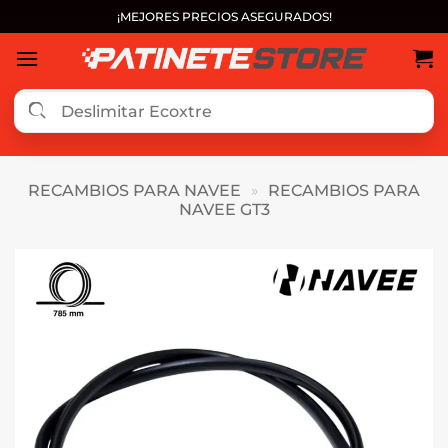
Saltar
¡MEJORES PRECIOS ASEGURADOS!
al
contenido
RECAMBIOS PARA NAVEE
»
RECAMBIOS PARA
NAVEE GT3