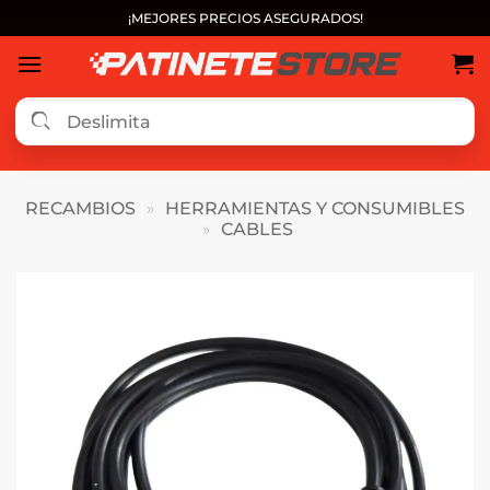
Saltar
¡MEJORES PRECIOS ASEGURADOS!
al
contenido
RECAMBIOS
»
HERRAMIENTAS Y CONSUMIBLES
»
CABLES