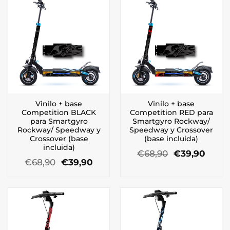
€68,90.
€39,90.
Vinilo + base
Vinilo + base
Competition BLACK
Competition RED para
para Smartgyro
Smartgyro Rockway/
Rockway/ Speedway y
Speedway y Crossover
Crossover (base
(base incluida)
incluida)
El
El
€
68,90
€
39,90
El
El
precio
preci
€
68,90
€
39,90
precio
precio
original
actua
original
actual
era:
es:
era:
es:
€68,90.
€39,9
€68,90.
€39,90.