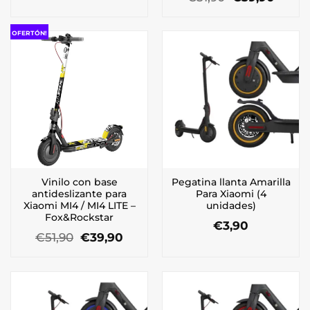
original
actual
precio
preci
era:
es:
original
actua
€67,90.
€39,90.
era:
es:
OFERTÓN!
€51,90.
€39,9
Vinilo con base
Pegatina llanta Amarilla
antideslizante para
Para Xiaomi (4
Xiaomi MI4 / MI4 LITE –
unidades)
Fox&Rockstar
€
3,90
El
El
€
51,90
€
39,90
precio
precio
original
actual
era:
es:
€51,90.
€39,90.