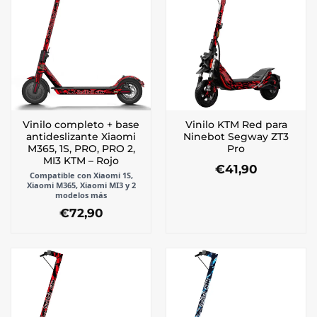
opciones
se
pueden
elegir
en
la
página
de
Vinilo completo + base
Vinilo KTM Red para
producto
antideslizante Xiaomi
Ninebot Segway ZT3
M365, 1S, PRO, PRO 2,
Pro
MI3 KTM – Rojo
€
41,90
Compatible con Xiaomi 1S,
Xiaomi M365, Xiaomi MI3 y 2
modelos más
€
72,90