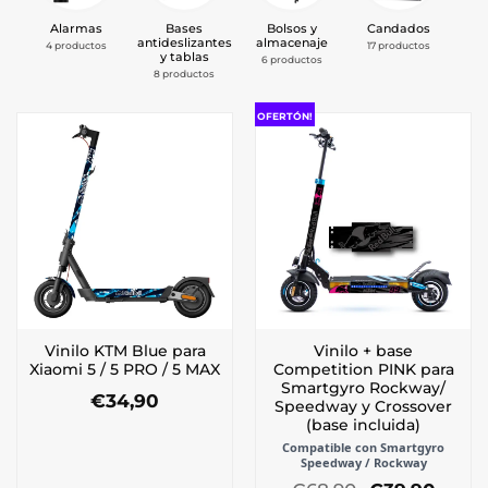
Alarmas
Bases
Bolsos y
Candados
antideslizantes
almacenaje
4 productos
17 productos
8 
y tablas
6 productos
8 productos
OFERTÓN!
Vinilo KTM Blue para
Vinilo + base
Xiaomi 5 / 5 PRO / 5 MAX
Competition PINK para
Smartgyro Rockway/
€
34,90
Speedway y Crossover
(base incluida)
Compatible con Smartgyro
Speedway / Rockway