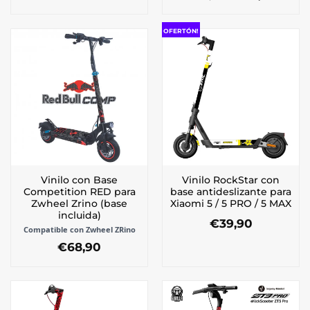
precio
preci
original
actua
era:
es:
OFERTÓN!
€68,90.
€39,9
Vinilo con Base
Vinilo RockStar con
Competition RED para
base antideslizante para
Zwheel Zrino (base
Xiaomi 5 / 5 PRO / 5 MAX
incluida)
€
39,90
Compatible con Zwheel ZRino
Este
€
68,90
producto
tiene
múltiples
variantes.
Las