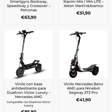
Smartgyro Rockway,
Xiaomi MI4 / MI4 LITE –
Speedway y Crossover –
Aston Martin&Aramco
Petronas
€
51,90
€
63,90
Vinilo con base
Vinilo Mercedes Benz
antideslizante para
AMG para Ninebot
Dualtron Victor Luxury –
Segway ZT3 Pro
Mercedes AMG
€
41,90
Compatible con Dualtron Victor
Luxury
€
85,90