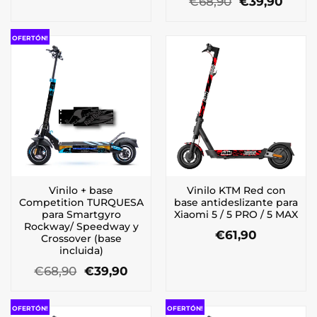
El
El
€
68,90
€
39,90
precio
preci
original
actua
era:
es:
OFERTÓN!
€68,90.
€39,9
Vinilo + base
Vinilo KTM Red con
Competition TURQUESA
base antideslizante para
para Smartgyro
Xiaomi 5 / 5 PRO / 5 MAX
Rockway/ Speedway y
€
61,90
Crossover (base
incluida)
El
El
€
68,90
€
39,90
precio
precio
original
actual
era:
es:
OFERTÓN!
OFERTÓN!