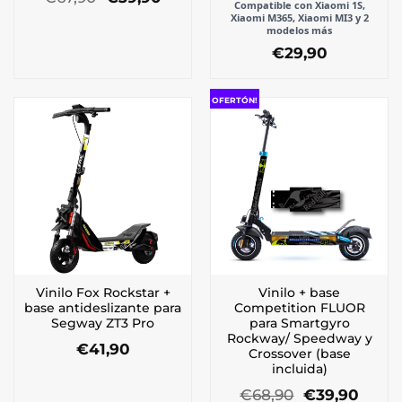
Compatible con Xiaomi 1S,
precio
precio
Xiaomi M365, Xiaomi MI3 y 2
original
actual
modelos más
era:
es:
€
29,90
€67,90.
€39,90.
Este
producto
OFERTÓN!
tiene
múltiples
variantes.
Las
opciones
se
pueden
elegir
en
la
Vinilo Fox Rockstar +
Vinilo + base
página
base antideslizante para
Competition FLUOR
de
Segway ZT3 Pro
para Smartgyro
producto
Rockway/ Speedway y
€
41,90
Crossover (base
incluida)
El
El
€
68,90
€
39,90