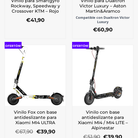
Vinilo para Smartgyro
Vinilo para Dualtron
Rockway, Speedway y
Victor Luxury – Aston
Crossover KTM – Rojo
Martin&Aramco
Compatible con Dualtron Victor
€
41,90
Luxury
€
60,90
OFERTÓN!
OFERTÓN!
Vinilo Fox con base
Vinilo con base
antideslizante para
antideslizante para
Xiaomi MI4 ULTRA
Xiaomi MI4 / MI4 LITE –
Alpinestar
El
El
€
67,90
€
39,90
precio
precio
El
El
€
51,90
€
39,90