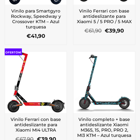
Vinilo para Smartgyro
Vinilo Ferrari con base
Rockway, Speedway y
antideslizante para
Crossover KTM – Azul
Xiaomi 5 / 5 PRO / 5 MAX
turquesa
El
El
€
61,90
€
39,90
precio
preci
€
41,90
original
actua
era:
es:
€61,90.
€39,9
OFERTÓN!
Vinilo Ferrari con base
Vinilo completo + base
antideslizante para
antideslizante Xiaomi
Xiaomi MI4 ULTRA
M365, 1S, PRO, PRO 2,
MI3 KTM – Azul turquesa
El
El
€
67,90
€
39,90