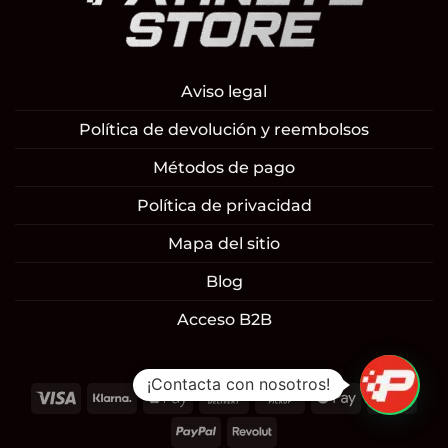
Aviso legal
Política de devolución y reembolsos
Métodos de pago
Política de privacidad
Mapa del sitio
Blog
Acceso B2B
1
¡Contacta con nosotros!
Visa
Klarna
Apple
Cash
Cash
Google
Mast
Pay
On
on
Pay
PayPal
Revolut
Delivery
Pickup