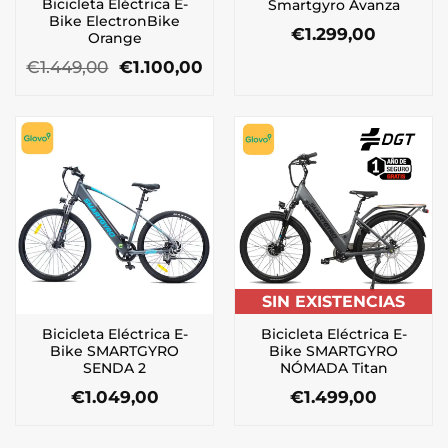
Bicicleta Eléctrica E-
Smartgyro Avanza
Bike ElectronBike
€
1.299,00
Orange
El
El
€
1.449,00
€
1.100,00
precio
precio
original
actual
era:
es:
€1.449,00.
€1.100,00.
SIN EXISTENCIAS
Bicicleta Eléctrica E-
Bicicleta Eléctrica E-
Bike SMARTGYRO
Bike SMARTGYRO
SENDA 2
NÓMADA Titan
€
1.049,00
€
1.499,00